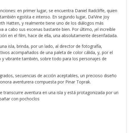
nciones: en primer lugar, se encuentra Daniel Radcliffe, quien
 también egoísta e intenso. En segundo lugar, Da’Vine Joy
Beth Hatten, y realmente tiene uno de los diálogos más
a a cabo sus escenas bastante bien. Por último, ¡el increíble
ción en el film, hace de ella, una absolutamente desenfadada.
una isla, brinda, por un lado, al director de fotografía,
ctivos acompañados de una paleta de color cálida, y, por el
lido y vibrante también, sobre todo para los personajes de
logrados, secuencias de acción aceptables, un precioso diseño
da sonora aventurera compuesta por Pinar Toprak.
e transcurre aventura en una isla y está protagonizada por un
mpañar con pochoclos