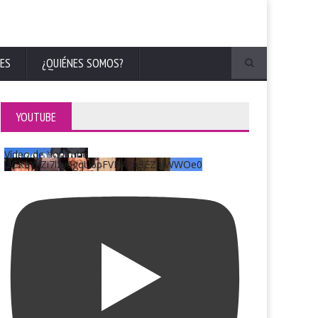
ES
¿QUIÉNES SOMOS?
YOUTUBE
Vídeo de YouTube
UCKqYjiZi7lzy6gqU6pFVFiA_A3EZ9JWWOe0