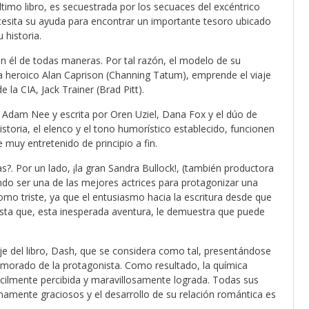
timo libro, es secuestrada por los secuaces del excéntrico
 necesita su ayuda para encontrar un importante tesoro ubicado
 historia.
con él de todas maneras. Por tal razón, el modelo de su
ta heroico Alan Caprison (Channing Tatum), emprende el viaje
e la CIA, Jack Trainer (Brad Pitt).
 Adam Nee y escrita por Oren Uziel, Dana Fox y el dúo de
toria, el elenco y el tono humorístico establecido, funcionen
e muy entretenido de principio a fin.
as?. Por un lado, ¡la gran Sandra Bullock!, (también productora
ndo ser una de las mejores actrices para protagonizar una
o triste, ya que el entusiasmo hacia la escritura desde que
asta que, esta inesperada aventura, le demuestra que puede
je del libro, Dash, que se considera como tal, presentándose
namorado de la protagonista. Como resultado, la química
ácilmente percibida y maravillosamente lograda. Todas sus
namente graciosos y el desarrollo de su relación romántica es