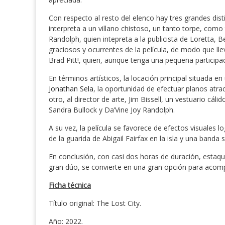
Con respecto al resto del elenco hay tres grandes disti
interpreta a un villano chistoso, un tanto torpe, como
Randolph, quien intepreta a la publicista de Loretta, 
graciosos y ocurrentes de la película, de modo que llev
Brad Pitt!, quien, aunque tenga una pequeña participa
En términos artísticos, la locación principal situada en 
Jonathan Sela
, la oportunidad de efectuar planos atra
otro, al director de arte, Jim Bissell, un vestuario cá
Sandra Bullock y Da’Vine Joy Randolph.
A su vez, la película se favorece de efectos visuales 
de la guarida de Abigail Fairfax en la isla y una ban
En conclusión, con casi dos horas de duración, estaqu
gran dúo, se convierte en una gran opción para aco
Ficha técnica
Título original: The Lost City.
Año: 2022.