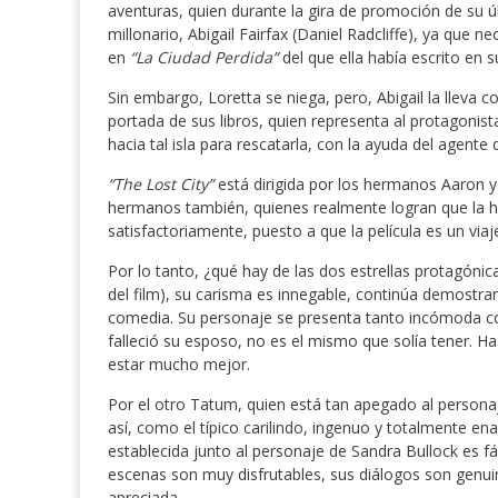
aventuras, quien durante la gira de promoción de su úl
millonario, Abigail Fairfax (Daniel Radcliffe), ya que
en
“La Ciudad Perdida”
del que ella había escrito en su
Sin embargo, Loretta se niega, pero, Abigail la lleva 
portada de sus libros, quien representa al protagonis
hacia tal isla para rescatarla, con la ayuda del agente d
“The Lost City”
está dirigida por los hermanos Aaron y
hermanos también, quienes realmente logran que la his
satisfactoriamente, puesto a que la película es un viaj
Por lo tanto, ¿qué hay de las dos estrellas protagónic
del film), su carisma es innegable, continúa demostra
comedia. Su personaje se presenta tanto incómoda com
falleció su esposo, no es el mismo que solía tener. H
estar mucho mejor.
Por el otro Tatum, quien está tan apegado al persona
así, como el típico carilindo, ingenuo y totalmente e
establecida junto al personaje de Sandra Bullock es f
escenas son muy disfrutables, sus diálogos son genui
apreciada.