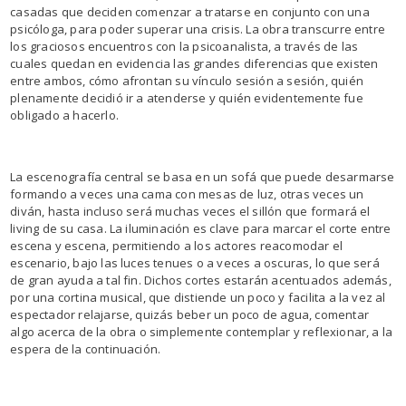
casadas que deciden comenzar a tratarse en conjunto con una
psicóloga, para poder superar una crisis. La obra transcurre entre
los graciosos encuentros con la psicoanalista, a través de las
cuales quedan en evidencia las grandes diferencias que existen
entre ambos, cómo afrontan su vínculo sesión a sesión, quién
plenamente decidió ir a atenderse y quién evidentemente fue
obligado a hacerlo.
La escenografía central se basa en un sofá que puede desarmarse
formando a veces una cama con mesas de luz, otras veces un
diván, hasta incluso será muchas veces el sillón que formará el
living de su casa. La iluminación es clave para marcar el corte entre
escena y escena, permitiendo a los actores reacomodar el
escenario, bajo las luces tenues o a veces a oscuras, lo que será
de gran ayuda a tal fin. Dichos cortes estarán acentuados además,
por una cortina musical, que distiende un poco y facilita a la vez al
espectador relajarse, quizás beber un poco de agua, comentar
algo acerca de la obra o simplemente contemplar y reflexionar, a la
espera de la continuación.