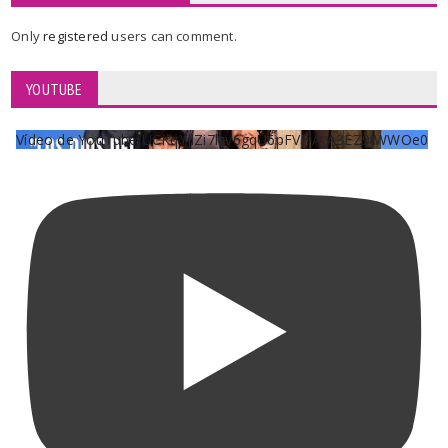
Only
registered
users can comment.
YOUTUBE
Vídeo de YouTube UCKqYjiZi7lzy6gqU6pFVFiA_A3EZ9JWWOe0