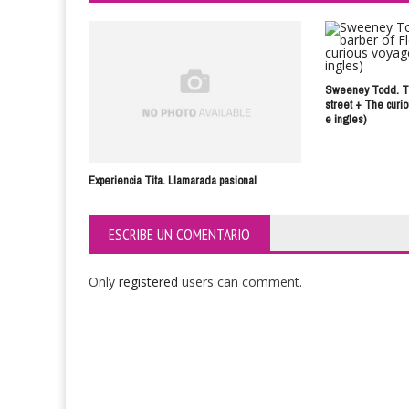
Sweeney Todd. Th
street + The curi
e ingles)
Experiencia Tita. Llamarada pasional
ESCRIBE UN COMENTARIO
Only
registered
users can comment.