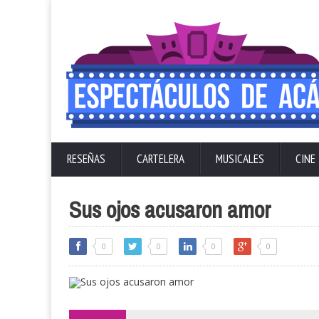
RESEÑAS
CARTELERA
MUSICALES
CINE
Sus ojos acusaron amor
0
0
0
0