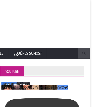
ES
¿QUIÉNES SOMOS?
YOUTUBE
Vídeo de YouTube
UCKqYjiZi7lzy6gqU6pFVFiA_A3EZ9JWWOe0