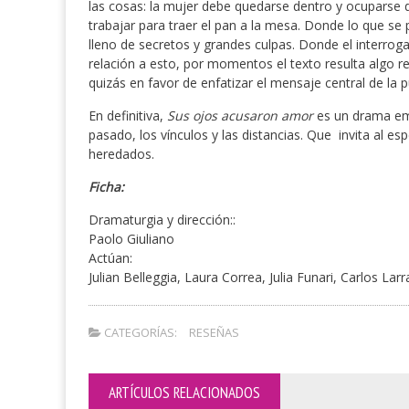
las cosas: la mujer debe quedarse dentro y ocuparse 
trabajar para traer el pan a la mesa. Donde lo que s
lleno de secretos y grandes culpas. Donde el interrog
relación a esto, por momentos el texto resulta algo re
quizás en favor de enfatizar el mensaje central de la p
En definitiva,
Sus ojos acusaron amor
es un drama emo
pasado, los vínculos y las distancias. Que invita al e
heredados.
Ficha:
Dramaturgia y dirección::
Paolo Giuliano
Actúan:
Julian Belleggia, Laura Correa, Julia Funari, Carlos Lar
CATEGORÍAS:
RESEÑAS
ARTÍCULOS RELACIONADOS