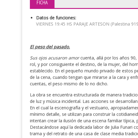
FICHA
Datos de funciones:
VIERNES 19:45 HS PARAJE ARTESON (Palestina 919
El peso del pasado.
Sus ojos acusaron amor
cuenta, allá por los años 90, 
rol, y por consiguiente el destino, de la mujer, del h
establecido. En el pequeño mundo privado de estos pe
de la cena, cuando tengan que mirarse a la cara y enfr
cuentas, el peso mismo de lo no dicho.
La obra se encuentra estructurada de manera tradiciona
de luz y música incidental. Las acciones se desarrolla
En el cual la escenografía y el vestuario, apropiadamen
mínimo detalle, se utilizan para construir la cotidian
intentan crear la ilusión de una escena familiar típic
Destacándose aquí la dedicada labor de Julia Funari c
trama y del retrato de una casa de clase media tradi