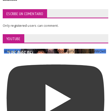
ESCRIBE UN COMENTARIO
Only
registered
users can comment.
YOUTUBE
Vídeo de YouTube UCKqYjiZi7lzy6gqU6pFVFiA_A3EZ9JWWOe0