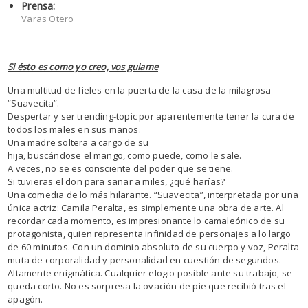
Prensa:
Varas Otero
Si ésto es como yo creo, vos guiame
Una multitud de fieles en la puerta de la casa de la milagrosa
“Suavecita”.
Despertar y ser trending-topic por aparentemente tener la cura de
todos los males en sus manos.
Una madre soltera a cargo de su
hija, buscándose el mango, como puede, como le sale.
A veces, no se es consciente del poder que se tiene.
Si tuvieras el don para sanar a miles, ¿qué harías?
Una comedia de lo más hilarante. “Suavecita”, interpretada por una
única actriz: Camila Peralta, es simplemente una obra de arte. Al
recordar cada momento, es impresionante lo camaleónico de su
protagonista, quien representa infinidad de personajes a lo largo
de 60 minutos. Con un dominio absoluto de su cuerpo y voz, Peralta
muta de corporalidad y personalidad en cuestión de segundos.
Altamente enigmática. Cualquier elogio posible ante su trabajo, se
queda corto. No es sorpresa la ovación de pie que recibió tras el
apagón.