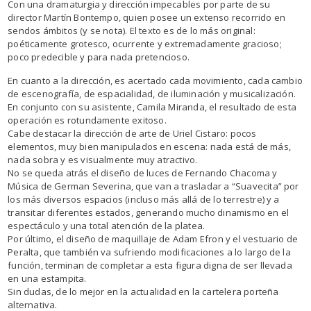
Con una dramaturgia y dirección impecables por parte de su
director Martín Bontempo, quien posee un extenso recorrido en
sendos ámbitos (y se nota). El texto es de lo más original:
poéticamente grotesco, ocurrente y extremadamente gracioso;
poco predecible y para nada pretencioso.
En cuanto a la dirección, es acertado cada movimiento, cada cambio
de escenografía, de espacialidad, de iluminación y musicalización.
En conjunto con su asistente, Camila Miranda, el resultado de esta
operación es rotundamente exitoso.
Cabe destacar la dirección de arte de Uriel Cistaro: pocos
elementos, muy bien manipulados en escena: nada está de más,
nada sobra y es visualmente muy atractivo.
No se queda atrás el diseño de luces de Fernando Chacoma y
Música de German Severina, que van a trasladar a “Suavecita” por
los más diversos espacios (incluso más allá de lo terrestre) y a
transitar diferentes estados, generando mucho dinamismo en el
espectáculo y una total atención de la platea.
Por último, el diseño de maquillaje de Adam Efron y el vestuario de
Peralta, que también va sufriendo modificaciones a lo largo de la
función, terminan de completar a esta figura digna de ser llevada
en una estampita.
Sin dudas, de lo mejor en la actualidad en la cartelera porteña
alternativa.