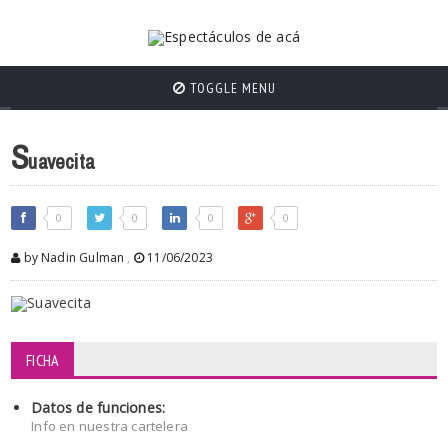
TOGGLE MENU
S
uavecita
0
0
0
0
by Nadin Gulman
,
11/06/2023
FICHA
Datos de funciones:
Info en nuestra cartelera