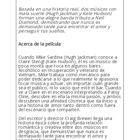
Basada en una historia real, dos músicos con
mala suerte (Hugh Jackman y Kate Hudson)
forman una alegre banda tributo a Neil
Diamond, demostrando que nunca es
demasiado tarde para encontrar el amor y
perseguir tus sueños.
Acerca de la película
Cuando Mike Sardina (Hugh Jackman) conoce a
Claire Stengl (Kate Hudson), él es un músico de
poca monta que toca en algunos bares.
Alcohólico en recuperación y veterano de
Vietnam, Mike trabaja como mecánico para
poder dedicarse a lo que realmente le apasiona:
tocar música y actuar, sin importar cuán grande
sea el público, ni lo vacío que esté el bar. Cuando
ve a Claire en el escenario interpretando a Patsy
Cline, descubre en ella la misma pasión, y ambos
descubren una afinidad cósmica que da inicio a
una historia de amor tanto dentro como fuera
del escenario que comparten.
Del escritor y director Craig Brewer llega una
historia épica sobre la profunda relación
romántica y creativa entre dos músicos en
desgracia, que demuestran que nunca es
demasiado tarde para encontrar el amor y