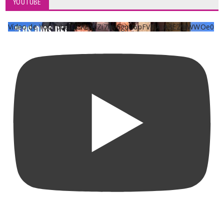
YOUTUBE
Vídeo de YouTube UCKqYjiZi7lzy6gqU6pFVFiA_A3EZ9JWWOe0