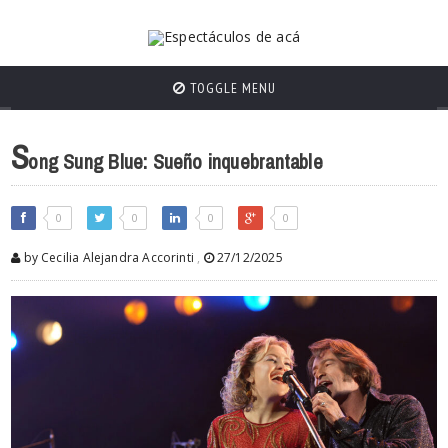
TOGGLE MENU
S
ong Sung Blue: Sueño inquebrantable
0
0
0
0
by Cecilia Alejandra Accorinti
,
27/12/2025