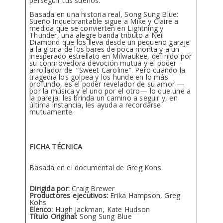
perseguir tus sueños.
Basada en una historia real, Song Sung Blue:
Sueño Inquebrantable sigue a Mike y Claire a
medida que se convierten en Lightning y
Thunder, una alegre banda tributo a Neil
Diamond que los lleva desde un pequeño garaje
a la gloria de los bares de poca monta y a un
inesperado estrellato en Milwaukee, definido por
su conmovedora devoción mutua y el poder
arrollador de “Sweet Caroline”. Pero cuando la
tragedia los golpea y los hunde en lo más
profundo, es el poder revelador de su amor —
por la música y el uno por el otro— lo que une a
la pareja, les brinda un camino a seguir y, en
última instancia, les ayuda a recordarse
mutuamente.
FICHA TÉCNICA
Basada en el documental de Greg Kohs
​Dirigida por:
Craig Brewer
Productores ejecutivos:
Erika Hampson, Greg
Kohs
Elenco:
Hugh Jackman, Kate Hudson
Título Original:
Song Sung Blue