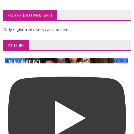
ESCRIBE UN COMENTARIO
Only
registered
users can comment.
YOUTUBE
Vídeo de YouTube UCKqYjiZi7lzy6gqU6pFVFiA_A3EZ9JWWOe0