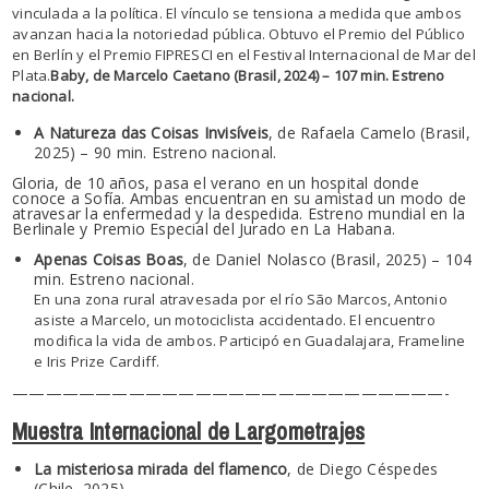
vinculada a la política. El vínculo se tensiona a medida que ambos
avanzan hacia la notoriedad pública. Obtuvo el Premio del Público
en Berlín y el Premio FIPRESCI en el Festival Internacional de Mar del
Plata.
Baby, de Marcelo Caetano (Brasil, 2024) – 107 min. Estreno
nacional.
A Natureza das Coisas Invisíveis
, de Rafaela Camelo (Brasil,
2025) – 90 min. Estreno nacional.
Gloria, de 10 años, pasa el verano en un hospital donde
conoce a Sofía. Ambas encuentran en su amistad un modo de
atravesar la enfermedad y la despedida. Estreno mundial en la
Berlinale y Premio Especial del Jurado en La Habana.
Apenas Coisas Boas
, de Daniel Nolasco (Brasil, 2025) – 104
min. Estreno nacional.
En una zona rural atravesada por el río São Marcos, Antonio
asiste a Marcelo, un motociclista accidentado. El encuentro
modifica la vida de ambos. Participó en Guadalajara, Frameline
e Iris Prize Cardiff.
——————————
——————————
——————-
Muestra Internacional de Largometrajes
La misteriosa mirada del flamenco
, de Diego Céspedes
(Chile, 2025)