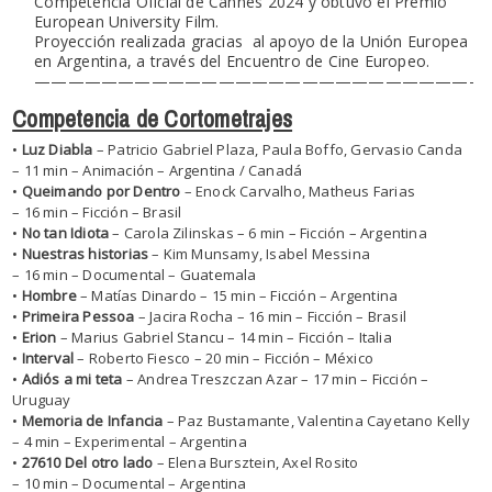
Competencia Oficial de Cannes 2024 y obtuvo el Premio
European University Film.
Proyección realizada gracias al apoyo de la Unión Europea
en Argentina, a través del Encuentro de Cine Europeo.
——————————
——————————
——————-
Competencia de Cortometrajes
•
Luz Diabla
– Patricio Gabriel Plaza, Paula Boffo, Gervasio Canda
– 11 min – Animación – Argentina / Canadá
•
Queimando por Dentro
– Enock Carvalho, Matheus Farias
– 16 min – Ficción – Brasil
•
No tan Idiota
– Carola Zilinskas – 6 min – Ficción – Argentina
•
Nuestras historias
– Kim Munsamy, Isabel Messina
– 16 min – Documental – Guatemala
•
Hombre
– Matías Dinardo – 15 min – Ficción – Argentina
•
Primeira Pessoa
– Jacira Rocha – 16 min – Ficción – Brasil
•
Erion
– Marius Gabriel Stancu – 14 min – Ficción – Italia
•
Interval
– Roberto Fiesco – 20 min – Ficción – México
•
Adiós a mi teta
– Andrea Treszczan Azar – 17 min – Ficción –
Uruguay
•
Memoria de Infancia
– Paz Bustamante, Valentina Cayetano Kelly
– 4 min – Experimental – Argentina
•
27610 Del otro lado
– Elena Bursztein, Axel Rosito
– 10 min – Documental – Argentina