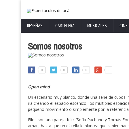
RESEÑAS
CARTELERA
MUSICALES
CINE
Somos nosotros
0
0
0
0
Open mind
Un escenario muy blanco, donde una serie de cubos irán
irá creando el espacio escénico, los múltiples espacio
pequeño movimiento o simplemente por la referencia 
Ellos son una pareja feliz (Sofía Pachano y Tomás Fonz
aman, hasta que un día ella le plantea que si bien na