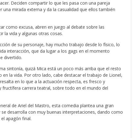
 hacer. Deciden compartir lo que les pasa con una pareja
r una mirada externa y da la casualidad que ellos también
r como excusa, abren en juego al debate sobre las
r la vida y algunas otras cosas.
cción de su personaje, hay mucho trabajo desde lo físico, lo
uida interacción, que da lugar a los gags en el momento
 divertido.
a sintonía, quizá Mica está un poco más arriba que el resto
en la vida. Por otro lado, cabe destacar el trabajo de Lionel,
esalta en lo que a la actuación respecta, es fresco y
 fructífera carrera teatral, sobre todo en el mundo del
eneral de Ariel del Mastro, esta comedia plantea una gran
y se desarrolla con muy buenas interpretaciones, dando como
el apagón final.