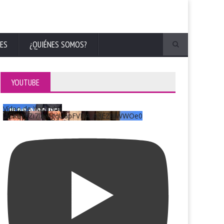
ES
¿QUIÉNES SOMOS?
YOUTUBE
Vídeo de YouTube
UCKqYjiZi7lzy6gqU6pFVFiA_A3EZ9JWWOe0