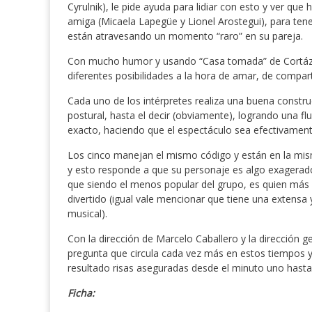
Cyrulnik), le pide ayuda para lidiar con esto y ver que
amiga (Micaela Lapegüe y Lionel Arostegui), para tene
están atravesando un momento “raro” en su pareja.
Con mucho humor y usando “Casa tomada” de Cortáza
diferentes posibilidades a la hora de amar, de comparti
Cada uno de los intérpretes realiza una buena constru
postural, hasta el decir (obviamente), logrando una fl
exacto, haciendo que el espectáculo sea efectivamente
Los cinco manejan el mismo código y están en la mism
y esto responde a que su personaje es algo exagerado 
que siendo el menos popular del grupo, es quien más r
divertido (igual vale mencionar que tiene una extensa y
musical).
Con la dirección de Marcelo Caballero y la dirección g
pregunta que circula cada vez más en estos tiempos 
resultado risas aseguradas desde el minuto uno hasta 
Ficha: