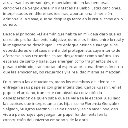
atraviesan los personajes, especialmente en las hermosas
canciones de Sergio Armellino y Matías Palumbo. Estas canciones,
interpretadas en diferentes idiomas, aportan una dimensión
adicional a la trama, que se despliega tanto en lo visual como en lo
sonoro.
Desde el principio, «El alemán que habita en mí» deja claro que es
un relato profundamente subjetivo, donde los límites entre lo real y
lo imaginario se desdibujan. Este enfoque onírico sumerge a los
espectadores en el caos mental del protagonista, cuyo intento de
aferrarse a sus recuerdos es tan desgarrador como poético. Las
escenas de canto y baile, que emergen como fragmentos de un
pasado olvidado, transportan al espectador a una dimensión en la
que las emociones, los recuerdos y la realidad misma se mezclan.
En cuanto a las actuaciones, todos los miembros del elenco se
entregan a sus papeles con gran intensidad. Carlos Kusznir, en el
papel del anciano, transmite con absoluta convicción la
desesperación de quien sabe que su vida se le escapa .A su lado,
las actrices que interpretan a sus hijas, como Florencia González
Salgado, Milagros Martino, Luisina Ponse y Jesica Aixa Sosa, dan
vida a personajes que juegan un papel fundamental en la
construcción del universo emocional de la obra.