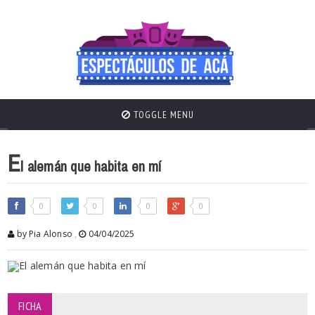
TOGGLE MENU
E
l alemán que habita en mí
0
0
0
0
by Pia Alonso
,
04/04/2025
FICHA