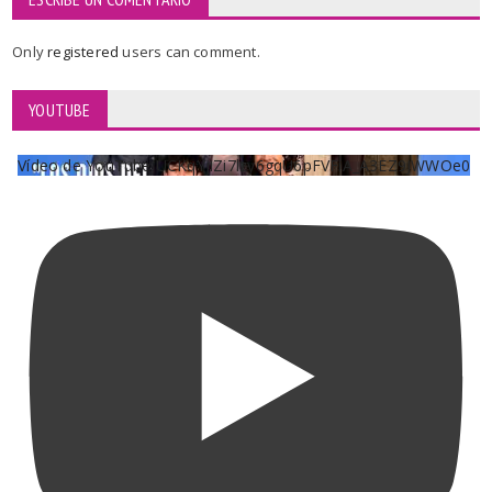
Only
registered
users can comment.
YOUTUBE
Vídeo de YouTube UCKqYjiZi7lzy6gqU6pFVFiA_A3EZ9JWWOe0