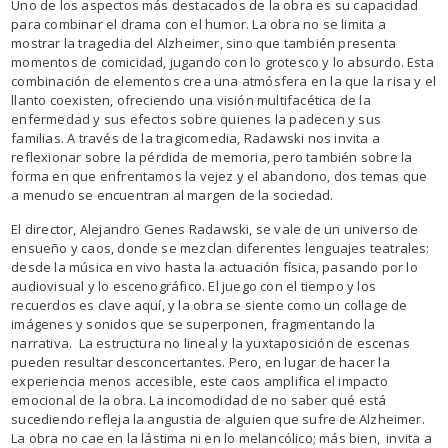
Uno de los aspectos más destacados de la obra es su capacidad
para combinar el drama con el humor. La obra no se limita a
mostrar la tragedia del Alzheimer, sino que también presenta
momentos de comicidad, jugando con lo grotesco y lo absurdo. Esta
combinación de elementos crea una atmósfera en la que la risa y el
llanto coexisten, ofreciendo una visión multifacética de la
enfermedad y sus efectos sobre quienes la padecen y sus
familias. A través de la tragicomedia, Radawski nos invita a
reflexionar sobre la pérdida de memoria, pero también sobre la
forma en que enfrentamos la vejez y el abandono, dos temas que
a menudo se encuentran al margen de la sociedad.
El director, Alejandro Genes Radawski, se vale de un universo de
ensueño y caos, donde se mezclan diferentes lenguajes teatrales:
desde la música en vivo hasta la actuación física, pasando por lo
audiovisual y lo escenográfico. El juego con el tiempo y los
recuerdos es clave aquí, y la obra se siente como un collage de
imágenes y sonidos que se superponen, fragmentando la
narrativa. La estructura no lineal y la yuxtaposición de escenas
pueden resultar desconcertantes. Pero, en lugar de hacer la
experiencia menos accesible, este caos amplifica el impacto
emocional de la obra. La incomodidad de no saber qué está
sucediendo refleja la angustia de alguien que sufre de Alzheimer.
La obra no cae en la lástima ni en lo melancólico; más bien, invita a