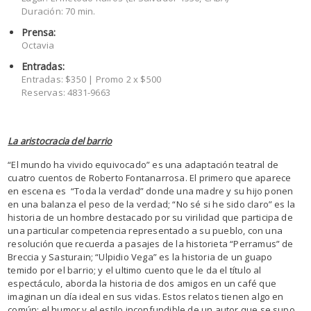
Duración: 70 min.
Prensa:
Octavia
Entradas:
Entradas: $350 | Promo 2 x $500
Reservas: 4831-9663
La aristocracia del barrio
“El mundo ha vivido equivocado” es una adaptación teatral de
cuatro cuentos de Roberto Fontanarrosa. El primero que aparece
en escena es “Toda la verdad” donde una madre y su hijo ponen
en una balanza el peso de la verdad; “No sé si he sido claro” es la
historia de un hombre destacado por su virilidad que participa de
una particular competencia representado a su pueblo, con una
resolución que recuerda a pasajes de la historieta “Perramus” de
Breccia y Sasturain; “Ulpidio Vega” es la historia de un guapo
temido por el barrio; y el ultimo cuento que le da el título al
espectáculo, aborda la historia de dos amigos en un café que
imaginan un día ideal en sus vidas. Estos relatos tienen algo en
común; el humor y el estilo inconfundible de un autor que se supo