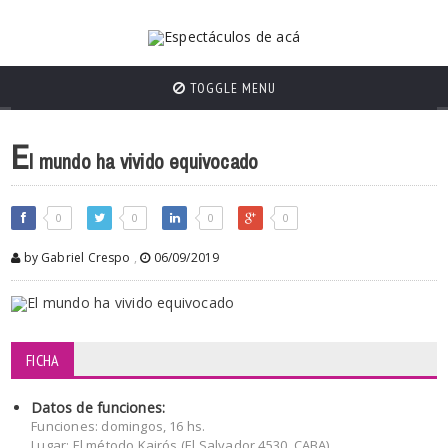
TOGGLE MENU
E
l mundo ha vivido equivocado
0
0
0
0
by Gabriel Crespo
,
06/09/2019
FICHA
Datos de funciones:
Funciones: domingos, 16 hs.
Lugar: El método Kairós (El Salvador 4530, CABA)