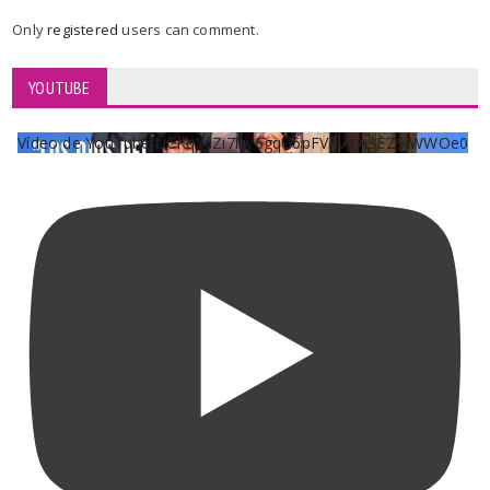
Only
registered
users can comment.
YOUTUBE
Vídeo de YouTube UCKqYjiZi7lzy6gqU6pFVFiA_A3EZ9JWWOe0