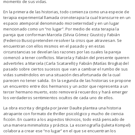
momento de sus vidas.
En la primera de las historias, todo comienza como una especie de
terapia experimental llamada cronoterapia la cual transcurre en un
espacio atemporal denominado microeternidad y en un lugar
mencionado como un “no lugar”. Por medio de esta terapia la
pareja que conforman Marcela (Silvia Gómez Giusto) y Fabián
(Federico Buso) pretenden resolver la crisis que atraviesan. Se
encuentran con ellos mismos en el pasado y en estas
circunstancias se develan las razones por las cuales la pareja
comenzó a tener conflictos. Marcela y Fabián del presente quieren
advertirles a Marcela (Carla Scatarelli) y Fabián (Matías Broglia) del
pasado sobre ciertos sucesos que van a cambiar el rumbo de sus
vidas sumiéndolos en una situación desafortunada de la cual
parecen no tener salida. En la segunda de las historias se propone
un encuentro entre dos hermanos y un actor que representa a un
tercer hermano muerto, esto removerá recuerdos y hará emerger
los verdaderos sentimientos ocultos de cada uno de ellos.
La obra escrita y dirigida por Javier Daulte plantea una historia
atrapante con formato de thriller psicológico y mucho de ciencia
ficción. En cuanto a los aspectos técnicos, todo está pensado de
una manera minimalista y práctica. La escenografía (Julieta Kompel)
colabora a crear ese “no lugar” en el que se encuentran los