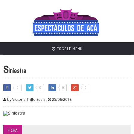
TOGGLE MENU
S
iniestra
0
0
0
0
by Victoria Trillo Suari
,
25/06/2018
FICHA