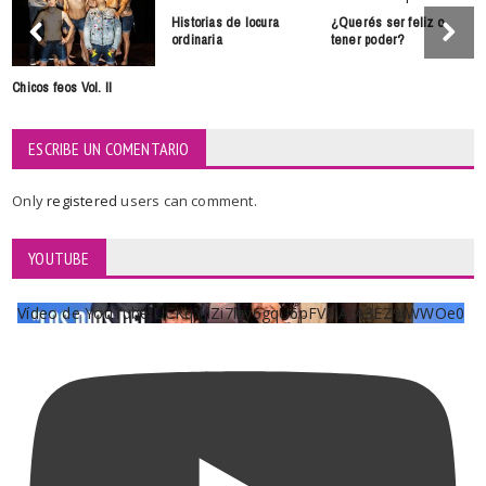
Historias de locura
¿Querés ser feliz o
ordinaria
tener poder?
Chicos feos Vol. II
ESCRIBE UN COMENTARIO
Only
registered
users can comment.
YOUTUBE
Vídeo de YouTube UCKqYjiZi7lzy6gqU6pFVFiA_A3EZ9JWWOe0