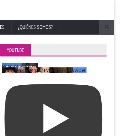
ES
¿QUIÉNES SOMOS?
YOUTUBE
Vídeo de YouTube
UCKqYjiZi7lzy6gqU6pFVFiA_A3EZ9JWWOe0