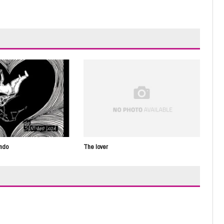
Ver
undo
The lover