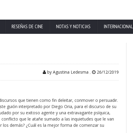
RESEÑAS DE CINE
NOTAS Y NOTICIAS
INTERNACIONAL
by Agustina Ledesma
,
26/12/2019
os discursos que tienen como fin deleitar, conmover o persuadir.
ste guión interpretado por Diego Oria, para el discurso de su
udado por su exitoso agente y una extravagante psíquica,
l conflicto que le atañe sumado a las inquietudes que le van
or los demás? ¿Cuál es la mejor forma de comenzar su