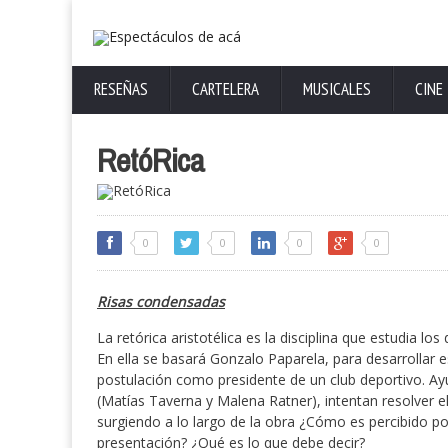
RESEÑAS
CARTELERA
MUSICALES
CINE
RetóRica
0
0
0
0
Risas condensadas
La retórica aristotélica es la disciplina que estudia l
En ella se basará Gonzalo Paparela, para desarrollar e
postulación como presidente de un club deportivo. Ay
(Matías Taverna y Malena Ratner), intentan resolver e
surgiendo a lo largo de la obra ¿Cómo es percibido p
presentación? ¿Qué es lo que debe decir?