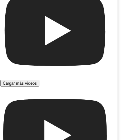
La computadora salvaje
po minado
Cargar más videos