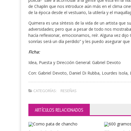
policía- sale a acomodar a la gente que está en la fila
de Chaplin que nos introduce aún más en el clima ci
de la época desde el vestuario, la utilería y el maquil
Quimera es una síntesis de la vida de un artista que s
adversidades; pero que a pesar de todo nos mostraba
hacía reflexionar, emocionarnos, reír. Alguna vez dijo 
sonrías será un día perdido” y les puedo asegurar que 
Ficha:
Idea, Puesta y Dirección General: Gabriel Devoto
Con: Gabriel Devoto, Daniel Di Rubba, Lourdes Isola, 
CATEGORÍAS:
RESEÑAS
ARTÍCULOS RELACIONADOS