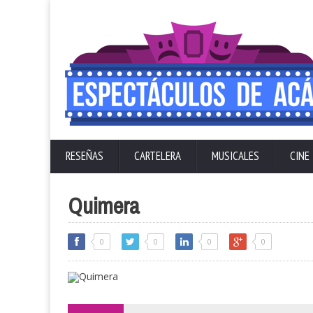
RESEÑAS
CARTELERA
MUSICALES
CINE
Quimera
0
0
0
0