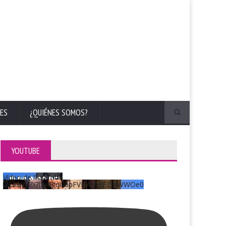
ES
¿QUIÉNES SOMOS?
YOUTUBE
Vídeo de YouTube
UCKqYjiZi7lzy6gqU6pFVFiA_A3EZ9JWWOe0