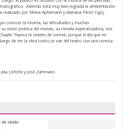
. Luego, el público es recibido con la música de las películas
nematográfico. Además está muy bien lograda la ambientación
laje realizado por Silvina Apfelmann y Mariana Pérez Cigoj.
upo conocer la miseria, las dificultades y muchas
 su visión poética del mundo, su mirada esperanzadora, nos
Chaplin “Nunca te olvides de sonreír, porque el día que no
luego de ver la obra todos se van del teatro con una sonrisa.
Leila Loforte y José Zartmann