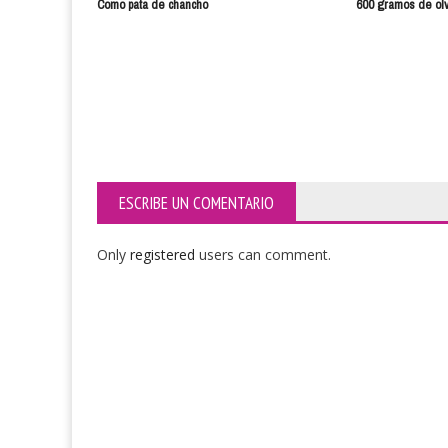
Como pata de chancho
600 gramos de ol
ESCRIBE UN COMENTARIO
Only
registered
users can comment.