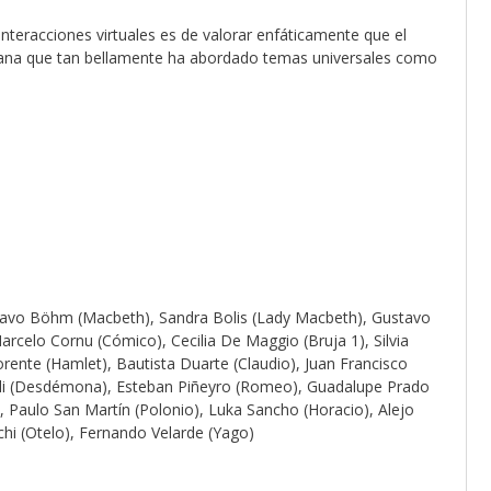
nteracciones virtuales es de valorar enfáticamente que el
ana que tan bellamente ha abordado temas universales como
stavo Böhm (Macbeth), Sandra Bolis (Lady Macbeth), Gustavo
Marcelo Cornu (Cómico), Cecilia De Maggio (Bruja 1), Silvia
Llorente (Hamlet), Bautista Duarte (Claudio), Juan Francisco
lli (Desdémona), Esteban Piñeyro (Romeo), Guadalupe Prado
e), Paulo San Martín (Polonio), Luka Sancho (Horacio), Alejo
chi (Otelo), Fernando Velarde (Yago)