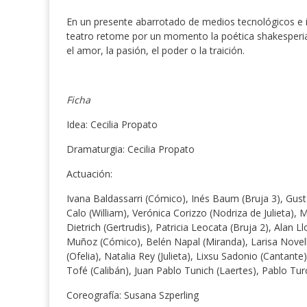
En un presente abarrotado de medios tecnológicos e i
teatro retome por un momento la poética shakesperi
el amor, la pasión, el poder o la traición.
Ficha
Idea: Cecilia Propato
Dramaturgia: Cecilia Propato
Actuación:
Ivana Baldassarri (Cómico), Inés Baum (Bruja 3), Gu
Calo (William), Verónica Corizzo (Nodriza de Julieta), 
Dietrich (Gertrudis), Patricia Leocata (Bruja 2), Alan 
Muñoz (Cómico), Belén Napal (Miranda), Larisa Nove
(Ofelia), Natalia Rey (Julieta), Lixsu Sadonio (Cantant
Tofé (Calibán), Juan Pablo Tunich (Laertes), Pablo Tur
Coreografía: Susana Szperling