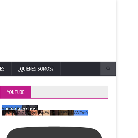
ES
¿QUIÉNES SOMOS?
YOUTUBE
Vídeo de YouTube
UCKqYjiZi7lzy6gqU6pFVFiA_A3EZ9JWWOe0