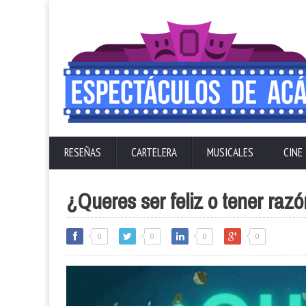
RESEÑAS
CARTELERA
MUSICALES
CINE
¿Queres ser feliz o tener raz
0
0
0
0