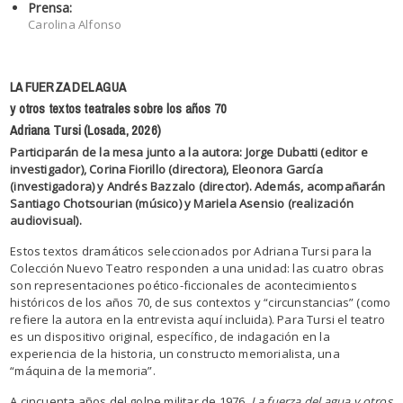
Prensa:
Carolina Alfonso
LA FUERZA DEL AGUA
y otros textos teatrales sobre los años 70
Adriana Tursi
(Losada, 2026)
Participarán de la mesa junto a la autora: Jorge Dubatti (editor e
investigador), Corina Fiorillo (directora), Eleonora García
(investigadora) y Andrés Bazzalo (director).
Además, acompañarán
Santiago Chotsourian (músico) y Mariela Asensio (realización
audiovisual).
Estos textos dramáticos seleccionados por Adriana Tursi para la
Colección Nuevo Teatro responden a una unidad: las cuatro obras
son representaciones poético-ficcionales de acontecimientos
históricos de los años 70, de sus contextos y “circunstancias” (como
refiere la autora en la entrevista aquí incluida).
Para Tursi el teatro
es un dispositivo original, específico, de indagación en la
experiencia de la historia, un constructo memorialista, una
“máquina de la memoria”.
A cincuenta años del golpe militar de 1976,
La fuerza del agua y otros