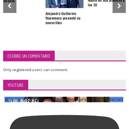
Nadie es una promesa a
deseos
los 33
Alejandro Guillermo
Roemmers presentó su
nuevo libro
ESCRIBE UN COMENTARIO
Only
registered
users can comment.
YOUTUBE
Vídeo de YouTube UCKqYjiZi7lzy6gqU6pFVFiA_A3EZ9JWWOe0