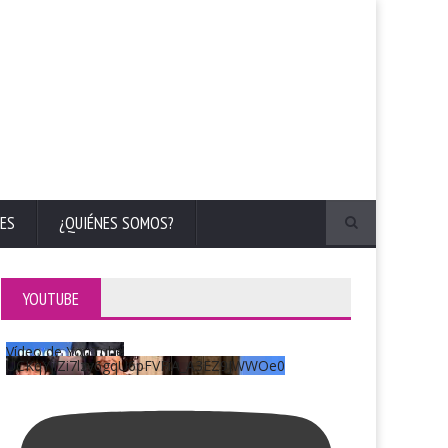
ES
¿QUIÉNES SOMOS?
YOUTUBE
Vídeo de YouTube
UCKqYjiZi7lzy6gqU6pFVFiA_A3EZ9JWWOe0