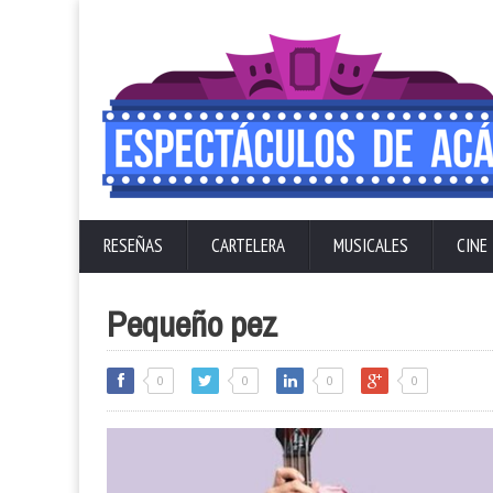
RESEÑAS
CARTELERA
MUSICALES
CINE
Pequeño pez
0
0
0
0