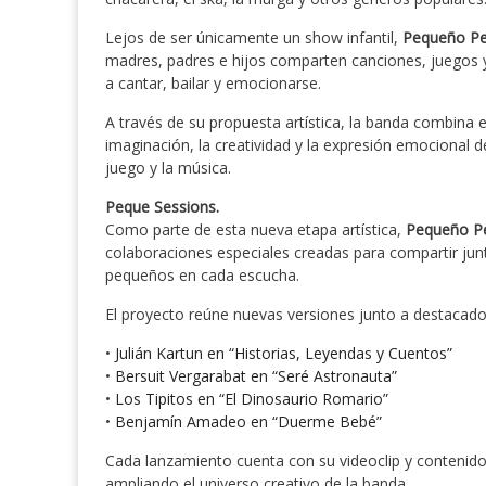
Lejos de ser únicamente un show infantil,
Pequeño P
madres, padres e hijos comparten canciones, juegos y 
a cantar, bailar y emocionarse.
A través de su propuesta artística, la banda combina 
imaginación, la creatividad y la expresión emocional de
juego y la música.
Peque Sessions.
Como parte de esta nueva etapa artística,
Pequeño P
colaboraciones especiales creadas para compartir ju
pequeños en cada escucha.
El proyecto reúne nuevas versiones junto a destacados
•
Julián Kartun en “Historias, Leyendas y Cuentos”
•
Bersuit Vergarabat en “Seré Astronauta”
•
Los Tipitos en “El Dinosaurio Romario”
•
Benjamín Amadeo en “Duerme Bebé”
Cada lanzamiento cuenta con su videoclip y contenido
ampliando el universo creativo de la banda.