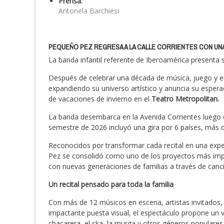
Prensa:
Antonela Barchiesi
PEQUEÑO PEZ REGRESA A LA CALLE CORRIENTES CON UN
La banda infantil referente de Iberoamérica presenta
Después de celebrar una década de música, juego y e
expandiendo su universo artístico y anuncia su esper
de vacaciones de invierno en el
Teatro Metropolitan.
La banda desembarca en la Avenida Corrientes luego d
semestre de 2026 incluyó una gira por 6 países, más 
Reconocidos por transformar cada recital en una exper
Pez se consolidó como uno de los proyectos más impo
con nuevas generaciones de familias a través de canci
Un recital pensado para toda la familia
Con más de 12 músicos en escena, artistas invitados, 
impactante puesta visual, el espectáculo propone un vi
chacarera, el ska, la murga y otros géneros populares