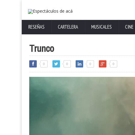
RESEÑAS
CARTELERA
MUSICALES
CINE
Trunco
0
0
0
0