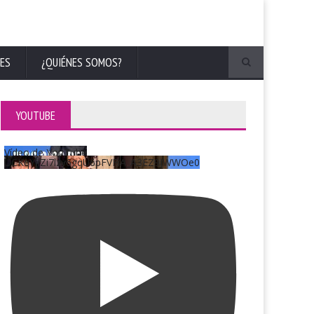
ES
¿QUIÉNES SOMOS?
YOUTUBE
Vídeo de YouTube
UCKqYjiZi7lzy6gqU6pFVFiA_A3EZ9JWWOe0