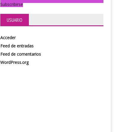
Subscribirse
USUARIO
Acceder
Stekelman en tres tiempos
Feed de entradas
stival Internacional Madryn Escena
ral (Del 22 de enero al 1 de febrero)
Feed de comentarios
WordPress.org