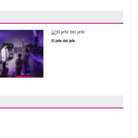
El jefe del jefe
V Fe
Teat