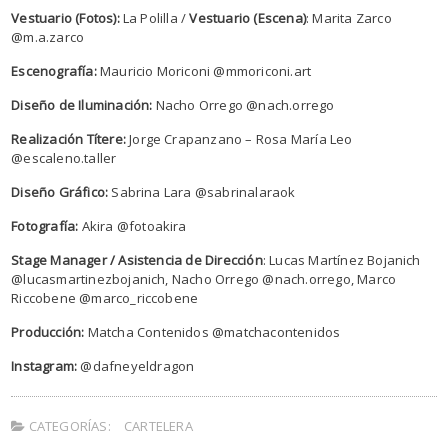
Vestuario (Fotos):
La Polilla /
Vestuario (Escena)
: Marita Zarco
@m.a.zarco
Escenografía:
Mauricio Moriconi @mmoriconi.art
Diseño de Iluminación:
Nacho Orrego @nach.orrego
Realización Títere:
Jorge Crapanzano – Rosa María Leo
@escaleno.taller
Diseño Gráfico:
Sabrina Lara @sabrinalaraok
Fotografía:
Akira @fotoakira
Stage Manager / Asistencia de Dirección
: Lucas Martínez Bojanich
@lucasmartinezbojanich, Nacho Orrego @nach.orrego, Marco
Riccobene @marco_riccobene
Producción:
Matcha Contenidos @matchacontenidos
Instagram:
@dafneyeldragon
CATEGORÍAS:
CARTELERA