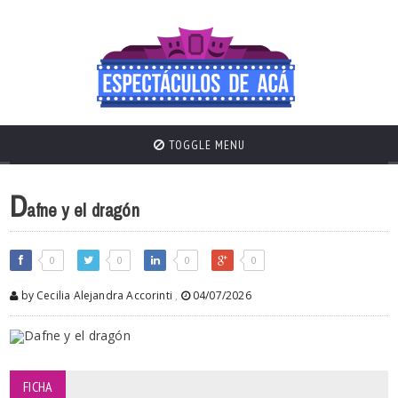
TOGGLE MENU
D
afne y el dragón
0
0
0
0
by Cecilia Alejandra Accorinti
,
04/07/2026
FICHA