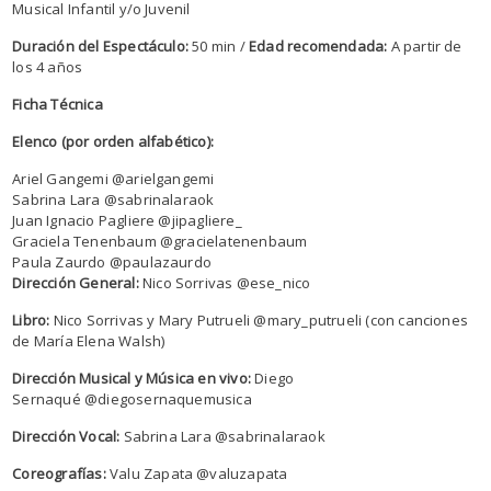
Musical Infantil y/o Juvenil
Duración del Espectáculo:
50 min /
Edad recomendada:
A partir de
los 4 años
Ficha Técnica
Elenco (por orden alfabético):
Ariel Gangemi @arielgangemi
Sabrina Lara @sabrinalaraok
Juan Ignacio Pagliere @jipagliere_
Graciela Tenenbaum @gracielatenenbaum
Paula Zaurdo @paulazaurdo
Dirección General:
Nico Sorrivas @ese_nico
Libro:
Nico Sorrivas y Mary Putrueli @mary_putrueli (con canciones
de María Elena Walsh)
Dirección Musical y Música en vivo:
Diego
Sernaqué @diegosernaquemusica
Dirección Vocal:
Sabrina Lara @sabrinalaraok
Coreografías:
Valu Zapata @valuzapata