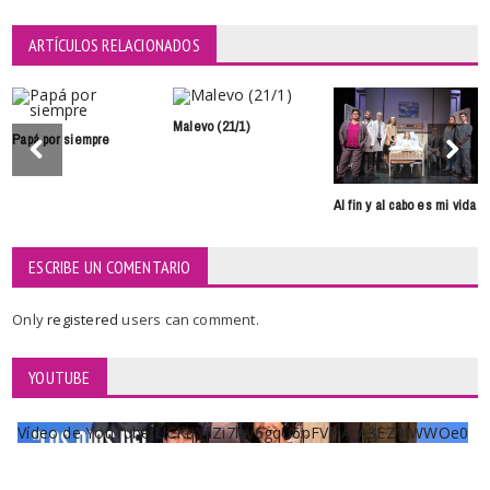
ARTÍCULOS RELACIONADOS
Malevo (21/1)
Papá por siempre
Al fin y al cabo es mi vida
ESCRIBE UN COMENTARIO
Only
registered
users can comment.
YOUTUBE
Vídeo de YouTube UCKqYjiZi7lzy6gqU6pFVFiA_A3EZ9JWWOe0