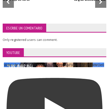
ESCRIBE UN COMENTARIO
Only
registered
users can comment.
YOUTUBE
Vídeo de YouTube UCKqYjiZi7lzy6gqU6pFVFiA_A3EZ9JWWOe0