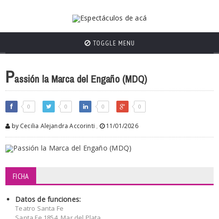
TOGGLE MENU
P
assión la Marca del Engaño (MDQ)
0
0
0
0
by Cecilia Alejandra Accorinti
,
11/01/2026
FICHA
Datos de funciones:
Teatro Santa Fe
Santa Fe 1854, Mar del Plata