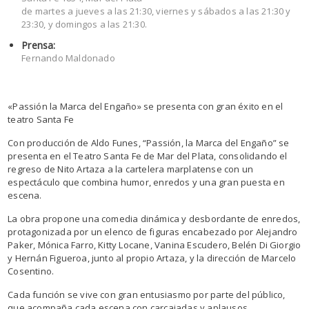
de martes a jueves a las 21:30, viernes y sábados a las 21:30 y
23:30, y domingos a las 21:30.
Prensa:
Fernando Maldonado
«Passión la Marca del Engaño» se presenta con gran éxito en el
teatro Santa Fe
Con producción de Aldo Funes, “Passión, la Marca del Engaño” se
presenta en el Teatro Santa Fe de Mar del Plata, consolidando el
regreso de Nito Artaza a la cartelera marplatense con un
espectáculo que combina humor, enredos y una gran puesta en
escena.
La obra propone una comedia dinámica y desbordante de enredos,
protagonizada por un elenco de figuras encabezado por Alejandro
Paker, Mónica Farro, Kitty Locane, Vanina Escudero, Belén Di Giorgio
y Hernán Figueroa, junto al propio Artaza, y la dirección de Marcelo
Cosentino.
Cada función se vive con gran entusiasmo por parte del público,
que acompaña cada escena con carcajadas y aplausos,