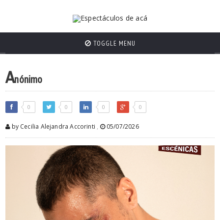
TOGGLE MENU
A
nónimo
0
0
0
0
by Cecilia Alejandra Accorinti
,
05/07/2026