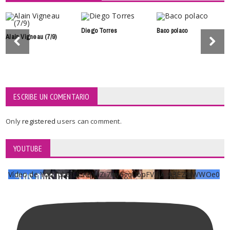
Diego Torres
Baco polaco
Alain Vigneau (7/9)
ESCRIBE UN COMENTARIO
Only
registered
users can comment.
YOUTUBE
Vídeo de YouTube UCKqYjiZi7lzy6gqU6pFVFiA_A3EZ9JWWOe0