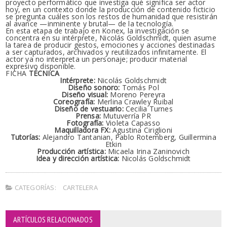
proyecto performático que investiga qué significa ser actor
hoy, en un contexto donde la producción de contenido ficticio
se pregunta cuáles son los restos de humanidad que resistirán
al avance —inminente y brutal— de la tecnología.
En esta etapa de trabajo en Konex, la investigación se
concentra en su intérprete, Nicolás Goldschmidt, quien asume
la tarea de producir gestos, emociones y acciones destinadas
a ser capturados, archivados y reutilizados infinitamente. El
actor ya no interpreta un personaje; producir material
expresivo disponible.
FICHA
TÉCNICA
Intérprete:
Nicolás Goldschmidt
Diseño sonoro:
Tomás Pol
Diseño visual:
Moreno Pereyra
Coreografía:
Merlina Crawley Ruibal
Diseño de vestuario:
Cecilia Turnes
Prensa:
Mutuverría PR
Fotografía:
Violeta Capasso
Maquilladora FX:
Agustina Ciriglioni
Tutorías:
Alejandro Tantanian, Pablo Rotemberg, Guillermina
Etkin
Producción artística:
Micaela Irina Zaninovich
Idea y dirección artística:
Nicolás Goldschmidt
CATEGORÍAS:
CARTELERA
ARTÍCULOS RELACIONADOS