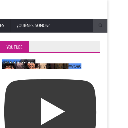
ES
¿QUIÉNES SOMOS?
YOUTUBE
Vídeo de YouTube
UCKqYjiZi7lzy6gqU6pFVFiA_A3EZ9JWWOe0