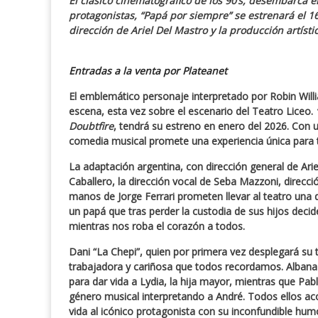
El clásico cinematográfico de los 90’s, desembarca 
protagonistas, “Papá por siempre” se estrenará el 16
dirección de
Ariel Del Mastro
y la producción artísti
Entradas a la venta por Plateanet
El emblemático personaje interpretado por Robin Willi
escena, esta vez sobre el escenario del Teatro Liceo.
Doubtfire
, tendrá su estreno en enero del 2026. Con 
comedia musical promete una experiencia única para to
La adaptación argentina, con dirección general de Ari
Caballero, la dirección vocal de Seba Mazzoni, direcc
manos de Jorge Ferrari prometen llevar al teatro una de
un papá que tras perder la custodia de sus hijos deci
mientras nos roba el corazón a todos.
Dani “La Chepi”, quien por primera vez desplegará su 
trabajadora y cariñosa que todos recordamos. Albana 
para dar vida a Lydia, la hija mayor, mientras que P
género musical interpretando a André. Todos ellos 
vida al icónico protagonista con su inconfundible humo