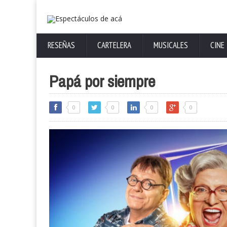
RESEÑAS
CARTELERA
MUSICALES
CINE
Papá por siempre
0
0
0
0