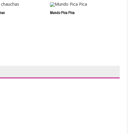
has
Mundo Pica Pica
La 