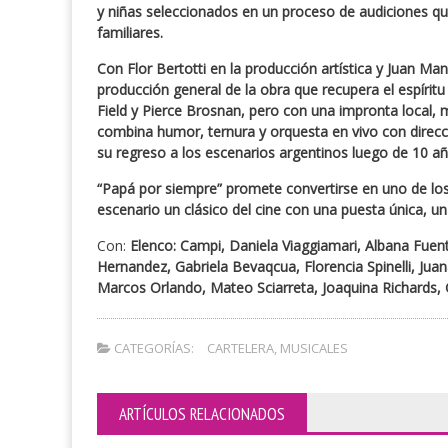
y niñas seleccionados en un proceso de audiciones que 
familiares.
Con Flor Bertotti en la producción artística y Juan Man
producción general de la obra que recupera el espíritu 
Field y Pierce Brosnan, pero con una impronta local,
combina humor, ternura y orquesta en vivo con direcc
su regreso a los escenarios argentinos luego de 10 añ
“Papá por siempre” promete convertirse en uno de lo
escenario un clásico del cine con una puesta única, u
Con:
Elenco: Campi, Daniela Viaggiamari, Albana Fuent
Hernandez, Gabriela Bevaqcua, Florencia Spinelli, Ju
Marcos Orlando, Mateo Sciarreta, Joaquina Richards, G
CATEGORÍAS:
CARTELERA
,
MUSICALES
ARTÍCULOS RELACIONADOS