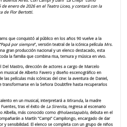
en Buenos Aires. Con
Campi
y
Dani “La Chepi”
como
 de enero de 2026 en el Teatro Liceo, y contará con la
ca de
Flor Bertotti.
ams que conquistó al público en los años 90 vuelve a la
“Papá por siempre
”, versión teatral de la icónica película
Mrs.
una gran producción nacional y un elenco destacado, esta
da la familia que combina risa, ternura y música en vivo.
el Del Mastro, dirección de actores a cargo de Marcelo
ión musical de Alberto Favero y diseño escenográfico en
 las películas más icónicas del cine: la aventura de Daniel,
de transformarse en la Señora Doubtfire hasta recuperarlos
talento en un musical, interpretará a
Miranda
, la madre
Fuentes, tras el éxito de
La Sirenita
, regresa al escenario
ablo Albella, más conocido como
@holaestapablo
, debuta en el
acompañarán a Martín “Campi” Campilongo, encargado de dar
r y sensibilidad.
El elenco se completa con un grupo de niños