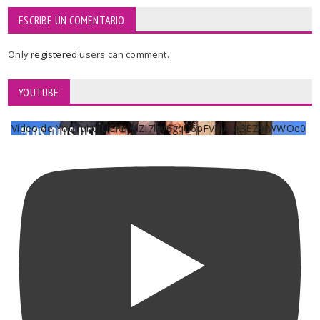
ESCRIBE UN COMENTARIO
Only
registered
users can comment.
YOUTUBE
Vídeo de YouTube UCKqYjiZi7lzy6gqU6pFVFiA_A3EZ9JWWOe0