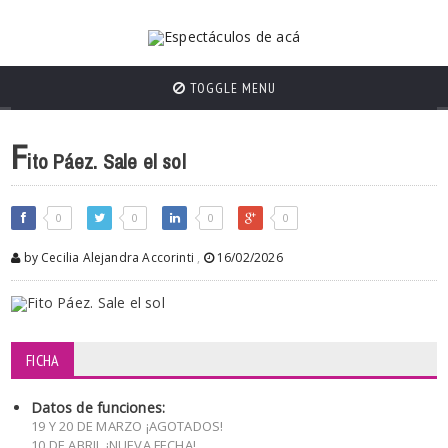
TOGGLE MENU
F
ito Páez. Sale el sol
0
0
0
0
by Cecilia Alejandra Accorinti
,
16/02/2026
FICHA
Datos de funciones:
19 Y 20 DE MARZO ¡AGOTADOS!
10 DE ABRIL ¡NUEVA FECHA!