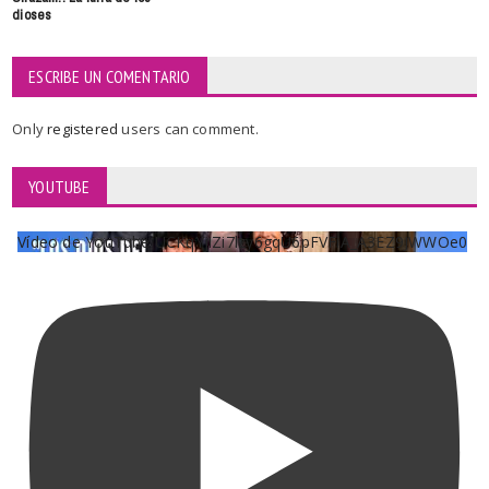
dioses
ESCRIBE UN COMENTARIO
Only
registered
users can comment.
YOUTUBE
Vídeo de YouTube UCKqYjiZi7lzy6gqU6pFVFiA_A3EZ9JWWOe0