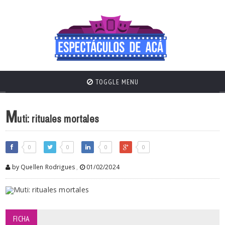
TOGGLE MENU
M
uti: rituales mortales
0
0
0
0
by Quellen Rodrigues
,
01/02/2024
FICHA