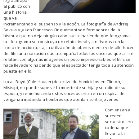
logra atrapar
al público con
una historia
que va
incrementando el suspenso y la acción. La fotografía de Andrzej
Sekuła y guion Francesco Cinquemani son formadores de la
historia que no deja ningún cabo suelto haciendo que fotograma
tas fotograma se construya un relato lineal y sin fisuras con la
cuota de acción justa, la utilización de planos medio y detalle hacen
del film una narración que acompaña todos los sucesos que allí se
relatan, con algunas imágenes un poco impresionables el film, se
hace llevadero haciendo que el espectador tenga toda su atención
puesta en ello.
Lucas Boyd (Cole Hauser) detective de homicidios en Clinton,
Misisipi, no puede superar la muerte de su hija y suicidio de su
esposa, y rememorando estos sucesos entra en un espiral de
venganza matando a hombres que atentan contra jóvenes.
Comienzan a
suceder
secuestros en
cadena que
llevan a la