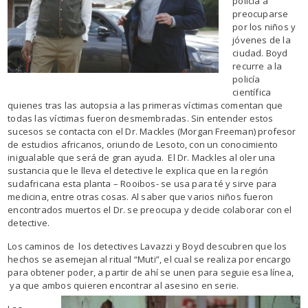
policía a
preocuparse
por los niños y
jóvenes de la
ciudad. Boyd
recurre a la
policía
científica
quienes tras las autopsia a las primeras víctimas comentan que
todas las víctimas fueron desmembradas. Sin entender estos
sucesos se contacta con el Dr. Mackles (Morgan Freeman) profesor
de estudios africanos, oriundo de Lesoto, con un conocimiento
inigualable que será de gran ayuda. El Dr. Mackles al oler una
sustancia que le lleva el detective le explica que en la región
sudafricana esta planta – Rooibos- se usa para té y sirve para
medicina, entre otras cosas. Al saber que varios niños fueron
encontrados muertos el Dr. se preocupa y decide colaborar con el
detective.
Los caminos de los detectives Lavazzi y Boyd descubren que los
hechos se asemejan al ritual “Muti”, el cual se realiza por encargo
para obtener poder, a partir de ahí se unen para seguie esa línea,
ya que ambos quieren encontrar al
asesino en serie.