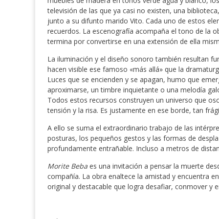
muebles de madera en tonos verde agua y blanco, los
televisión de las que ya casi no existen, una biblioteca
junto a su difunto marido Vito. Cada uno de estos el
recuerdos. La escenografía acompaña el tono de la obr
termina por convertirse en una extensión de ella mism
La iluminación y el diseño sonoro también resultan fu
hacen visible ese famoso «más allá» que la dramaturg
Luces que se encienden y se apagan, humo que emerg
aproximarse, un timbre inquietante o una melodía gal
Todos estos recursos construyen un universo que oscil
tensión y la risa. Es justamente en ese borde, tan frág
A ello se suma el extraordinario trabajo de las intérp
posturas, los pequeños gestos y las formas de desplaz
profundamente entrañable. Incluso a metros de distanci
Morite Beba
es una invitación a pensar la muerte desd
compañía. La obra enaltece la amistad y encuentra en e
original y destacable que logra desafiar, conmover y 