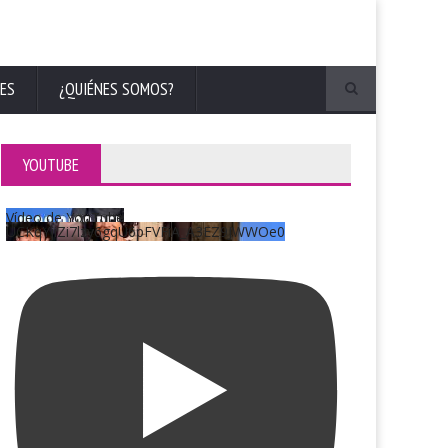
ES
¿QUIÉNES SOMOS?
YOUTUBE
Vídeo de YouTube
UCKqYjiZi7lzy6gqU6pFVFiA_A3EZ9JWWOe0