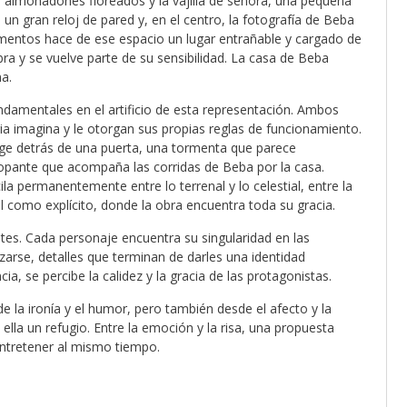
 almohadones floreados y la vajilla de señora, una pequeña
, un gran reloj de pared y, en el centro, la fotografía de Beba
ementos hace de ese espacio un lugar entrañable y cargado de
a y se vuelve parte de su sensibilidad. La casa de Beba
a.
ndamentales en el artificio de esta representación. Ambos
ia imagina y le otorgan sus propias reglas de funcionamiento.
e detrás de una puerta, una tormenta que parece
opante que acompaña las corridas de Beba por la casa.
a permanentemente entre lo terrenal y lo celestial, entre la
il como explícito, donde la obra encuentra toda su gracia.
retes. Cada personaje encuentra su singularidad en las
arse, detalles que terminan de darles una identidad
a, se percibe la calidez y la gracia de las protagonistas.
e la ironía y el humor, pero también desde el afecto y la
lla un refugio. Entre la emoción y la risa, una propuesta
entretener al mismo tiempo.