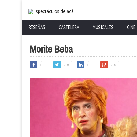
RESEÑAS
CARTELERA
MUSICALES
CINE
Morite Beba
0
0
0
0