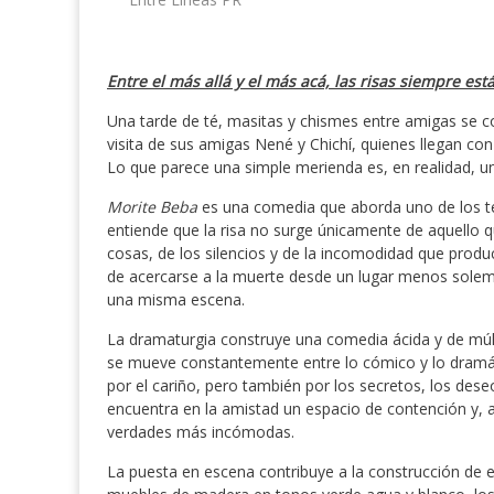
Entre el más allá y el más acá, las risas siempre est
Una tarde de té, masitas y chismes entre amigas se c
visita de sus amigas Nené y Chichí, quienes llegan co
Lo que parece una simple merienda es, en realidad, un
Morite Beba
es una comedia que aborda uno de los t
entiende que la risa no surge únicamente de aquello q
cosas, de los silencios y de la incomodidad que produ
de acercarse a la muerte desde un lugar menos solemn
una misma escena.
La dramaturgia construye una comedia ácida y de múlt
se mueve constantemente entre lo cómico y lo dramáti
por el cariño, pero también por los secretos, los de
encuentra en la amistad un espacio de contención y, a
verdades más incómodas.
La puesta en escena contribuye a la construcción de es