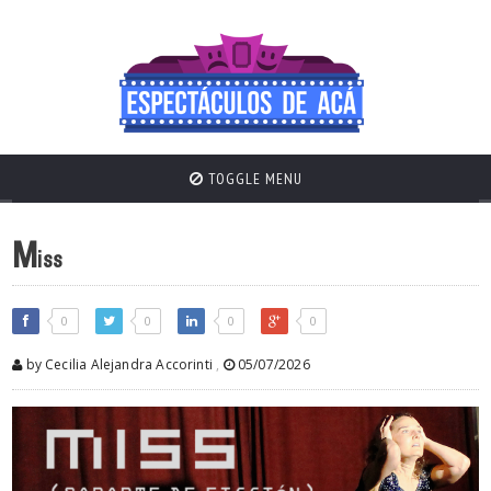
TOGGLE MENU
M
iss
0
0
0
0
by Cecilia Alejandra Accorinti
,
05/07/2026