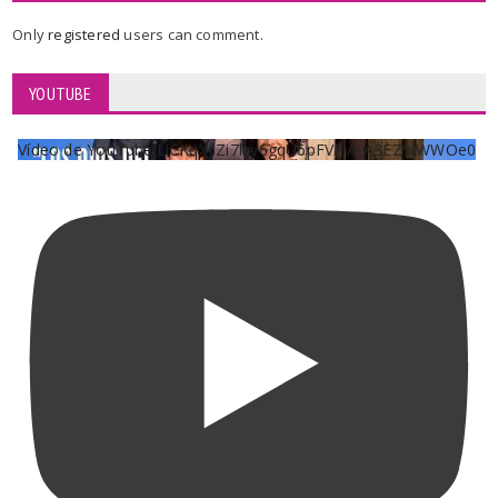
Only
registered
users can comment.
YOUTUBE
Vídeo de YouTube UCKqYjiZi7lzy6gqU6pFVFiA_A3EZ9JWWOe0