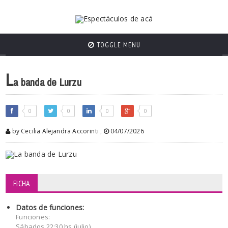
TOGGLE MENU
L
a banda de Lurzu
0
0
0
0
by Cecilia Alejandra Accorinti
,
04/07/2026
FICHA
Datos de funciones:
Funciones:
Sábados 22:30 hs (julio)