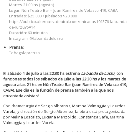
Martes 21:00 hs (agosto)
Lugar: Nün Teatro Bar – Juan Ramírez de Velasco 419, CABA
Entradas: $25.000 / Jubilados $20.000
https://publico.alternativateatral.com/entradas101376-la-banda-
de-lurzu?o=14
Duración: 60 minutos
Instagram: @labandadelurzu
Prensa:
Tehagolaprensa
El
sábado 4 de julio a las 22:30 hs estrena
La banda de Lurzu
, con
funciones todos los sábados de julio a las 22:30 hs y los martes de
agosto a las 21 hs en Nün Teatro Bar (Juan Ramírez de Velasco 419,
CABA). Ese día es la función de prensa también a la que nos
encantaría asistas!
Con dramaturgia de
Sergio Albornoz
,
Martina Valmaggia
y
Lourdes
Varela
, y dirección de Sergio Albornoz, la obra está protagonizada
por
Melina Loscalzo
,
Luciana Manzolido
,
Constanza Safe
, Martina
Valmaggia y Lourdes Varela.