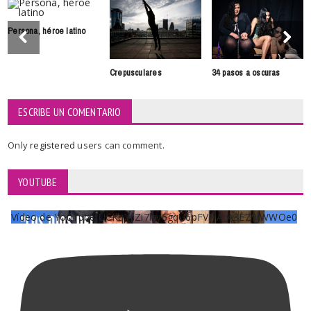
Persona, héroe latino
Crepusculares
34 pasos a oscuras
ESCRIBE UN COMENTARIO
Only
registered
users can comment.
YOUTUBE
Vídeo de YouTube UCKqYjiZi7lzy6gqU6pFVFiA_A3EZ9JWWOe0