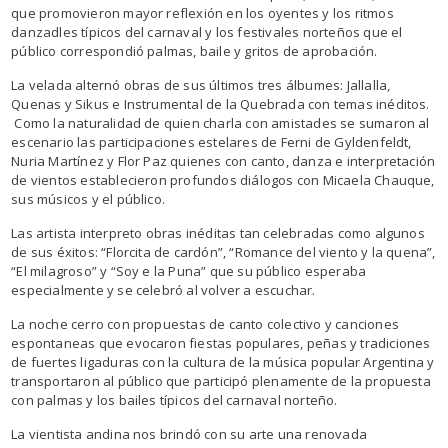
que promovieron mayor reflexión en los oyentes y los ritmos
danzadles típicos del carnaval y los festivales norteños que el
público correspondió palmas, baile y gritos de aprobación.
La velada alternó obras de sus últimos tres álbumes: Jallalla,
Quenas y Sikus e Instrumental de la Quebrada con temas inéditos.
Como la naturalidad de quien charla con amistades se sumaron al
escenario las participaciones estelares de Ferni de Gyldenfeldt,
Nuria Martínez y Flor Paz quienes con canto, danza e interpretación
de vientos establecieron profundos diálogos con Micaela Chauque,
sus músicos y el público.
Las artista interpreto obras inéditas tan celebradas como algunos
de sus éxitos: “Florcita de cardón”, “Romance del viento y la quena”,
“El milagroso” y “Soy e la Puna” que su público esperaba
especialmente y se celebró al volver a escuchar.
La noche cerro con propuestas de canto colectivo y canciones
espontaneas que evocaron fiestas populares, peñas y tradiciones
de fuertes ligaduras con la cultura de la música popular Argentina y
transportaron al público que participó plenamente de la propuesta
con palmas y los bailes típicos del carnaval norteño.
La vientista andina nos brindó con su arte una renovada