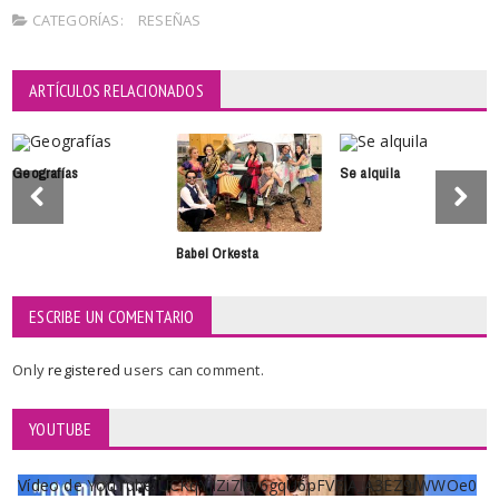
CATEGORÍAS:
RESEÑAS
ARTÍCULOS RELACIONADOS
Geografías
Se alquila
Babel Orkesta
ESCRIBE UN COMENTARIO
Only
registered
users can comment.
YOUTUBE
Vídeo de YouTube UCKqYjiZi7lzy6gqU6pFVFiA_A3EZ9JWWOe0