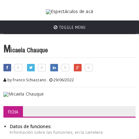
TOGGLE MENU
M
icaela Chauque
0
0
0
0
by Franco Schiazzano
,
29/06/2022
FICHA
Datos de funciones:
Información sobre las funciones, en la cartelera