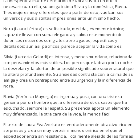
La inesperada muerte del marido de Nora suscita un duelo
necesario para ella, su amiga íntima Silvia y la doméstica, Flavia.
Tres mujeres muy diferentes que a partir de esto, vuelcan sus
universos y sus distintas impresiones ante un mismo hecho.
Nora (Laura Lértora) es sofisticada, medida, levemente irónica;
capaz de llevar con suma elegancia y calma este momento de
dolor. Los recuerdos son gratos pero agudos, específicos y
detallados; aún así, pacíficos, parece aceptar la vida como es.
Silvia (Lucrecia Gelardi) es intensa, y menos mundana, relacionada
con pensamientos más sutiles. Los perros que ladran por la noche
la desvelan y la alertan de un posible significado sobrenatural que
la altera profundamente. Su ansiedad contrasta con la calma de su
amiga y crea un contrapunto entre su urgencia y la indiferencia de
Nora.
Flavia (Verónica Mayorga) es ingenua y pura, con una tristeza
genuina por un hombre que, a diferencia de otros casos que ha
escuchado, siempre la respetó. Su presencia aporta un elemento
muy diferenciado, la otra cara de la vida, la menos fácil.
El texto de Laura Eva Avelluto es verdaderamente atractivo; rico en
sorpresas y crea un muy verosímil mundo onírico en el que el
espectador entra sin resistencia. Totalmente alejado de las formas