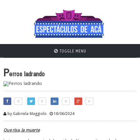
TOGGLE MENU
P
erros ladrando
0
0
0
0
by Gabriela Maggiolo
,
18/06/2024
Que risa, la muerte