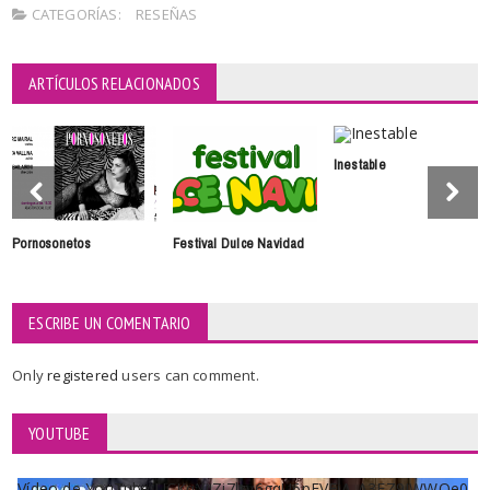
CATEGORÍAS:
RESEÑAS
ARTÍCULOS RELACIONADOS
Inestable
Pornosonetos
Festival Dulce Navidad
ESCRIBE UN COMENTARIO
Only
registered
users can comment.
YOUTUBE
Vídeo de YouTube UCKqYjiZi7lzy6gqU6pFVFiA_A3EZ9JWWOe0