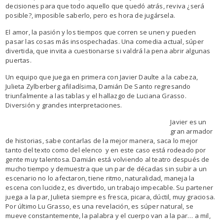
decisiones para que todo aquello que quedó atrás, reviva ¿será
posible?, imposible saberlo, pero es hora de jugársela.
El amor, la pasión y los tiempos que corren se unen y pueden
pasar las cosas más insospechadas. Una comedia actual, súper
divertida, que invita a cuestionarse si valdrá la pena abrir algunas
puertas.
Un equipo que juega en primera con Javier Daulte a la cabeza,
Julieta Zylberberg afiladísima, Damián De Santo regresando
triunfalmente a las tablas y el hallazgo de Luciana Grasso.
Diversión y grandes interpretaciones.
Javier es un
gran armador
de historias, sabe contarlas de la mejor manera, saca lo mejor
tanto del texto como del elenco y en este caso está rodeado por
gente muy talentosa. Damián está volviendo al teatro después de
mucho tiempo y demuestra que un par de décadas sin subir a un
escenario no lo afectaron, tiene ritmo, naturalidad, maneja la
escena con lucidez, es divertido, un trabajo impecable. Su partener
juega a la par, Julieta siempre es fresca, picara, dúctil, muy graciosa.
Por último Lu Grasso, es una revelación, es súper natural, se
mueve constantemente, la palabra y el cuerpo van a la par… a mil,