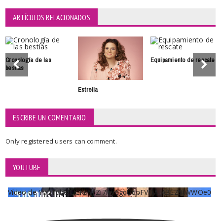
ARTÍCULOS RELACIONADOS
Cronología de las
Equipamiento de rescate
bestias
Estrella
ESCRIBE UN COMENTARIO
Only
registered
users can comment.
YOUTUBE
Vídeo de YouTube UCKqYjiZi7lzy6gqU6pFVFiA_A3EZ9JWWOe0