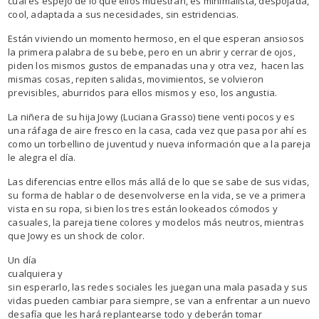
cual es espejo de lo que ellos muestran, es minimalista, despojada,
cool, adaptada a sus necesidades, sin estridencias.
Están viviendo un momento hermoso, en el que esperan ansiosos
la primera palabra de su bebe, pero en un abrir y cerrar de ojos,
piden los mismos gustos de empanadas una y otra vez, hacen las
mismas cosas, repiten salidas, movimientos, se volvieron
previsibles, aburridos para ellos mismos y eso, los angustia.
La niñera de su hija Jowy (Luciana Grasso) tiene venti pocos y es
una ráfaga de aire fresco en la casa, cada vez que pasa por ahí es
como un torbellino de juventud y nueva información que a la pareja
le alegra el día.
Las diferencias entre ellos más allá de lo que se sabe de sus vidas,
su forma de hablar o de desenvolverse en la vida, se ve a primera
vista en su ropa, si bien los tres están lookeados cómodos y
casuales, la pareja tiene colores y modelos más neutros, mientras
que Jowy es un shock de color.
Un día
cualquiera y
sin esperarlo, las redes sociales les juegan una mala pasada y sus
vidas pueden cambiar para siempre, se van a enfrentar a un nuevo
desafía que les hará replantearse todo y deberán tomar