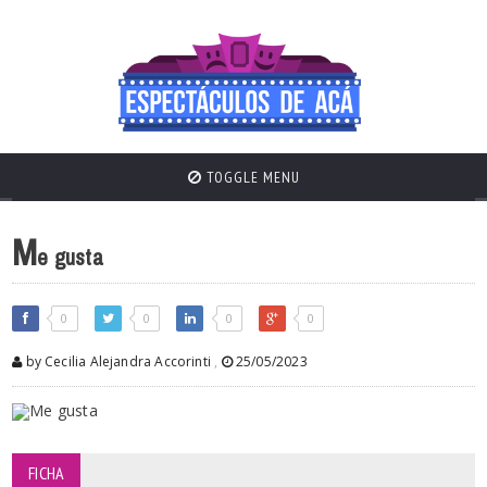
TOGGLE MENU
M
e gusta
0
0
0
0
by Cecilia Alejandra Accorinti
,
25/05/2023
FICHA