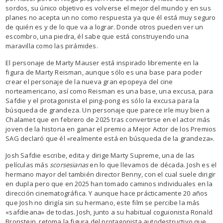
sordos, su único objetivo es volverse el mejor del mundo y en sus
planes no acepta un no como respuesta ya que él está muy seguro
de quién es y de lo que va a lograr. Donde otros pueden ver un
escombro, una piedra, él sabe que está construyendo una
maravilla como las pirámides.
El personaje de Marty Mauser está inspirado libremente en la
figura de Marty Reisman, aunque sólo es una base para poder
crear el personaje de la nueva gran epopeya del cine
norteamericano, así como Reisman es una base, una excusa, para
Safdie y el protagonista el ping-pong es sólo la excusa para la
búsqueda de grandeza. Un personaje que parece irle muy bien a
Chalamet que en febrero de 2025 tras convertirse en el actor más
joven de la historia en ganar el premio a Mejor Actor de los Premios
SAG declaró que él «realmente está en búsqueda de la grandeza».
Josh Safdie escribe, edita y dirige Marty Supreme, una de las
películas más
scorsesianas
en lo que llevamos de década. Josh es el
hermano mayor del también director Benny, con el cual suele dirigir
en dupla pero que en 2025 han tomado caminos individuales en la
dirección cinematográfica. Y aunque hace prácticamente 20 años
que Josh no dirigía sin su hermano, este film se percibe la más
«safdieana» de todas. Josh, junto a su habitual coguionista Ronald
Bronstein, retoma la figura del protagonista autodestructivo que