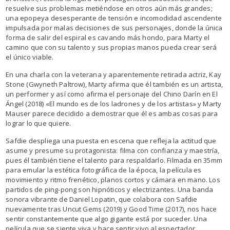
resuelve sus problemas metiéndose en otros aún más grandes;
una epopeya desesperante de tensión e incomodidad ascendente
impulsada por malas decisiones de sus personajes, donde la única
forma de salir del espiral es cavando más hondo, para Marty el
camino que con su talento y sus propias manos pueda crear será
el único viable.
En una charla con la veterana y aparentemente retirada actriz, Kay
Stone (Gwyneth Paltrow), Marty afirma que él también es un artista,
un performer y así como afirma el personaje del Chino Darín en El
Ángel (2018) «El mundo es de los ladrones y de los artistas» y Marty
Mauser parece decidido a demostrar que él es ambas cosas para
lograr lo que quiere.
Safdie despliega una puesta en escena que refleja la actitud que
asume y presume su protagonista: filma con confianza y maestría,
pues él también tiene el talento para respaldarlo. Filmada en 35mm
para emular la estética fotográfica de la época, la película es
movimiento y ritmo frenético, planos cortos y cámara en mano. Los
partidos de ping-pong son hipnóticos y electrizantes. Una banda
sonora vibrante de Daniel Lopatin, que colabora con Safdie
nuevamente tras Uncut Gems (2019) y Good Time (2017), nos hace
sentir constantemente que algo gigante está por suceder. Una
película que se siente viva y hace sentir vivo al espectador.