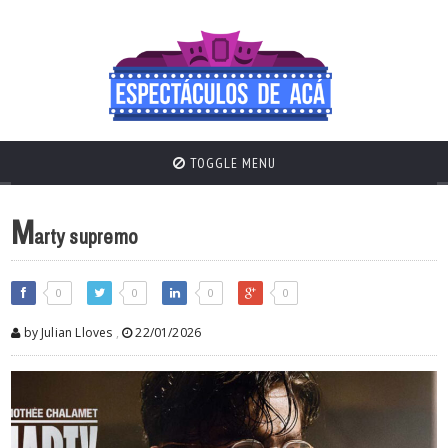
TOGGLE MENU
M
arty supremo
0
0
0
0
by Julian Lloves
,
22/01/2026