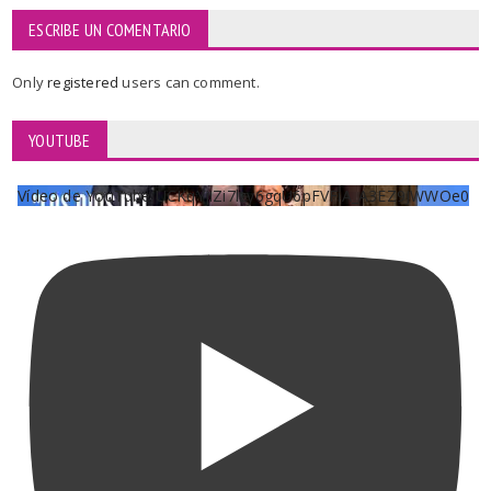
ESCRIBE UN COMENTARIO
Only
registered
users can comment.
YOUTUBE
Vídeo de YouTube UCKqYjiZi7lzy6gqU6pFVFiA_A3EZ9JWWOe0