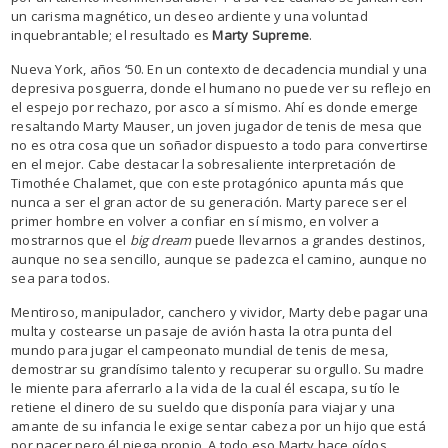
un carisma magnético, un deseo ardiente y una voluntad
inquebrantable; el resultado es
Marty Supreme
.
Nueva York, años ‘50. En un contexto de decadencia mundial y una
depresiva posguerra, donde el humano no puede ver su reflejo en
el espejo por rechazo, por asco a sí mismo. Ahí es donde emerge
resaltando Marty Mauser, un joven jugador de tenis de mesa que
no es otra cosa que un soñador dispuesto a todo para convertirse
en el mejor. Cabe destacar la sobresaliente interpretación de
Timothée Chalamet, que con este protagónico apunta más que
nunca a ser el gran actor de su generación. Marty parece ser el
primer hombre en volver a confiar en sí mismo, en volver a
mostrarnos que el
big dream
puede llevarnos a grandes destinos,
aunque no sea sencillo, aunque se padezca el camino, aunque no
sea para todos.
Mentiroso, manipulador, canchero y vividor, Marty debe pagar una
multa y costearse un pasaje de avión hasta la otra punta del
mundo para jugar el campeonato mundial de tenis de mesa,
demostrar su grandísimo talento y recuperar su orgullo. Su madre
le miente para aferrarlo a la vida de la cual él escapa, su tío le
retiene el dinero de su sueldo que disponía para viajar y una
amante de su infancia le exige sentar cabeza por un hijo que está
por nacer pero él niega propio. A todo eso Marty hace oídos