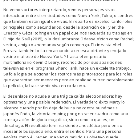
No vemos actores interpretando, vemos personajes vivos
interactuar entre sí en ciudades como Nueva York, Tokio, o Londres
que también están igual de vivas. El reparto es excelso: tanto roles
principales como secundarios, desde la aparición de Tyler, the
Creator y Géza Röhrig en un papel que nos recuerda su trabajo en
El hijo de Saúl (2015), o la deslumbrante Odessa A’zion como Rachel;
vecina, amiga o «hermana» según convenga. El cineasta Abel
Ferrara también brilla encarnando a un escalofriante y enojado
vecino mafioso de Nueva York. Y hasta el empresario
multimillonario Kevin O’Leary, reconocido por sus apariciones
televisivas en el programa Shark Tank, hace un excelente trabajo.
Safdie logra seleccionar los rostros más pintorescos para los roles
que aparentan ser menores pero en realidad nutren notablemente
la película, la hace sentir viva en cada uno.
El desenlace no acude a una trágica caída aleccionadora; hay
optimismo y una posible redención. El verdadero éxito Marty lo
alcanza cuando por fin deja de huir y no contra su némesis
japonés Endo, la victoria en ping-pong no se encuadra como una
consagración de gloria magnífica, sino como lo que es, un
desahogo. El resultado termina siendo anecdótico pero en su
incesante búsqueda encuentra el sentido. Para una persona
egoísta como él, recién una vez cumplido su objetivo puede