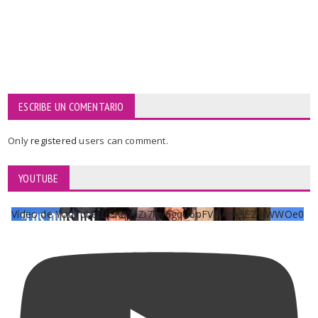
ESCRIBE UN COMENTARIO
Only
registered
users can comment.
YOUTUBE
Vídeo de YouTube UCKqYjiZi7lzy6gqU6pFVFiA_A3EZ9JWWOe0