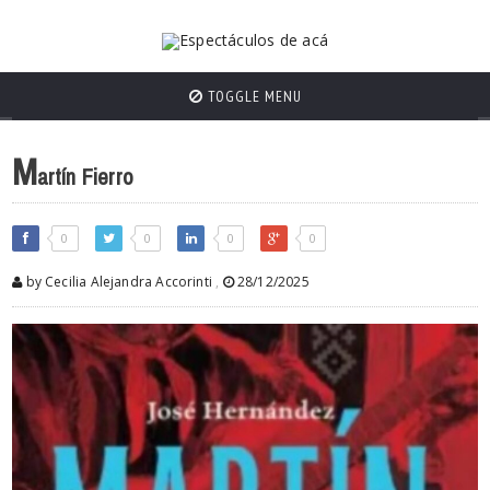
TOGGLE MENU
M
artín Fierro
0
0
0
0
by Cecilia Alejandra Accorinti
,
28/12/2025