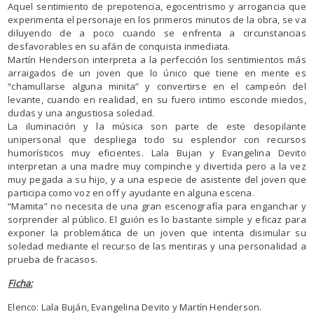
Aquel sentimiento de prepotencia, egocentrismo y arrogancia que
experimenta el personaje en los primeros minutos de la obra, se va
diluyendo de a poco cuando se enfrenta a circunstancias
desfavorables en su afán de conquista inmediata.
Martín Henderson interpreta a la perfección los sentimientos más
arraigados de un joven que lo único que tiene en mente es
“chamullarse alguna minita” y convertirse en el campeón del
levante, cuando en realidad, en su fuero intimo esconde miedos,
dudas y una angustiosa soledad.
La iluminación y la música son parte de este desopilante
unipersonal que despliega todo su esplendor con recursos
humorísticos muy eficientes. Lala Bujan y Evangelina Devito
interpretan a una madre muy compinche y divertida pero a la vez
muy pegada a su hijo, y a una especie de asistente del joven que
participa como voz en off y ayudante en alguna escena.
“Mamita” no necesita de una gran escenografía para enganchar y
sorprender al público. El guión es lo bastante simple y eficaz para
exponer la problemática de un joven que intenta disimular su
soledad mediante el recurso de las mentiras y una personalidad a
prueba de fracasos.
Ficha:
Elenco: Lala Buján, Evangelina Devito y Martín Henderson.