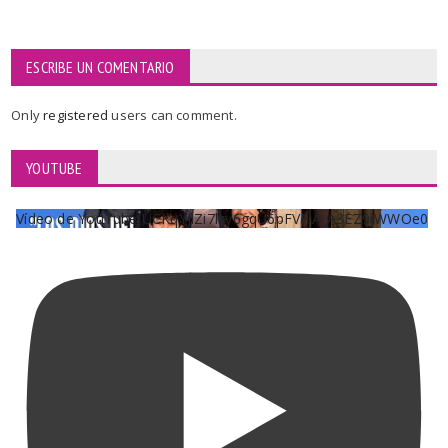
ESCRIBE UN COMENTARIO
Only
registered
users can comment.
YOUTUBE
Vídeo de YouTube UCKqYjiZi7lzy6gqU6pFVFiA_A3EZ9JWWOe0