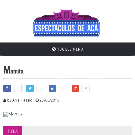
TOGGLE MENU
M
amita
0
0
0
0
by Ariel Fassio
,
23/06/2016
FICHA