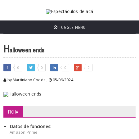
TOGGLE MENU
H
alloween ends
0
0
0
0
by Martiniano Codda
,
05/09/2024
FICHA
Datos de funciones:
Amazon Prime