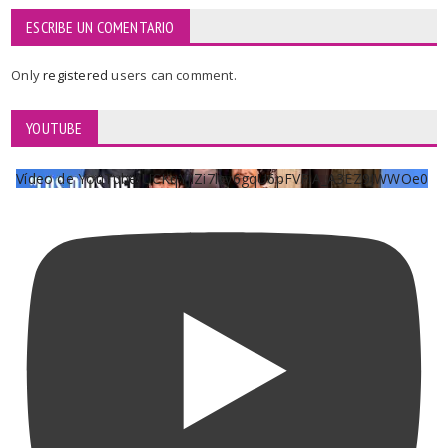
ESCRIBE UN COMENTARIO
Only
registered
users can comment.
YOUTUBE
Vídeo de YouTube UCKqYjiZi7lzy6gqU6pFVFiA_A3EZ9JWWOe0