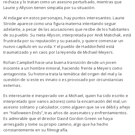
rechaza y lo tratan como un asesino perturbado, mientras que
Laurie y Allyson tienen simpatía por su situación.
Al indagar en estos personajes, hay puntos interesantes. Laurie
Strode aparece como una figura materna intentando seguir
adelante, a pesar de las acusaciones que recibe de los habitantes
de su pueblo. Su nieta Allyson, interpretada por Andi Matichak, está
frustrada por su reputación y su pasado, y quiere comenzar un
nuevo capítulo en su vida. Y el pueblo de Haddonfield está
traumatizado y en caos por la leyenda de Michael Meyers.
Rohan Campbell hace una buena transición desde un joven
inocente a un hombre inmoral, haciendo frente a Meyers como
antagonista. Su historia trata la temática del origen del mal y la
cuestión de si este es innato o es provocado por circunstancias
externas.
Es interesante e inesperado ver a Michael, quien ha sido escrito e
interpretado (por varios actores) como la encarnación del mal, un
asesino solitario y calculador, como alguien que se ve débil y añejo
en “Halloween Ends”, tras años de asesinatos y enfrentamientos.
Es admirable que el director David Gordon Green se haya
arriesgado y tome su propio camino, algo que ha hecho
constantemente en su filmografía.