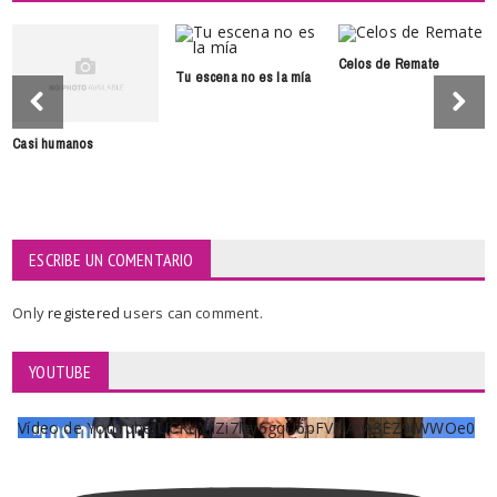
Celos de Remate
Tu escena no es la mía
Casi humanos
ESCRIBE UN COMENTARIO
Only
registered
users can comment.
YOUTUBE
Vídeo de YouTube UCKqYjiZi7lzy6gqU6pFVFiA_A3EZ9JWWOe0