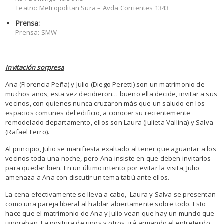
Teatro: Metropolitan Sura – Avda Corrientes 1343
Prensa:
Prensa: SMW
Invitación sorpresa
Ana (Florencia Peña) y Julio (Diego Peretti) son un matrimonio de
muchos años, esta vez decidieron… bueno ella decide, invitar a sus
vecinos, con quienes nunca cruzaron más que un saludo en los
espacios comunes del edificio, a conocer su recientemente
remodelado departamento, ellos son Laura (Julieta Vallina) y Salva
(Rafael Ferro).
Al principio, Julio se manifiesta exaltado al tener que aguantar a los
vecinos toda una noche, pero Ana insiste en que deben invitarlos
para quedar bien. En un último intento por evitar la visita, Julio
amenaza a Ana con discutir un tema tabú ante ellos.
La cena efectivamente se lleva a cabo, Laura y Salva se presentan
como una pareja liberal al hablar abiertamente sobre todo. Esto
hace que el matrimonio de Ana y Julio vean que hay un mundo que
ignoraban. La postura de unos y otros, irá armando el entretejido