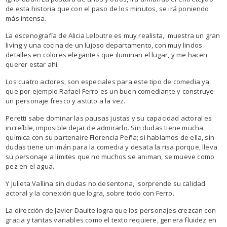
de esta historia que con el paso de los minutos, se irá poniendo
más intensa.
La escenografía de Alicia Leloutre es muy realista, muestra un gran
living y una cocina de un lujoso departamento, con muy lindos
detalles en colores elegantes que iluminan el lugar, y me hacen
querer estar ahí.
Los cuatro actores, son especiales para este tipo de comedia ya
que por ejemplo Rafael Ferro es un buen comediante y construye
un personaje fresco y astuto a la vez.
Peretti sabe dominar las pausas justas y su capacidad actoral es
increíble, imposible dejar de admirarlo. Sin dudas tiene mucha
química con su partenaire Florencia Peña; si hablamos de ella, sin
dudas tiene un imán para la comedia y desata la risa porque, lleva
su personaje a límites que no muchos se animan, se mueve como
pez en el agua.
Y Julieta Vallina sin dudas no desentona, sorprende su calidad
actoral y la conexión que logra, sobre todo con Ferro.
La dirección de Javier Daulte logra que los personajes crezcan con
gracia y tantas variables como el texto requiere, genera fluidez en