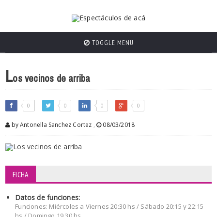
TOGGLE MENU
L
os vecinos de arriba
0
0
0
0
by Antonella Sanchez Cortez
,
08/03/2018
FICHA
Datos de funciones:
Funciones: Miércoles a Viernes 20:30 hs / Sábado 20:15 y 22:15
hs / Domingo 19.30 hs