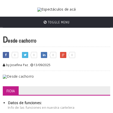
TOGGLE MENU
D
esde cachorro
0
0
0
0
by Josefina Paz
,
13/09/2025
FICHA
Datos de funciones:
Info de las funciones en nuestra cartelera