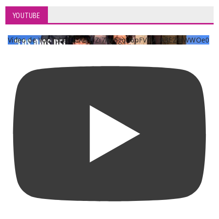
YOUTUBE
Vídeo de YouTube UCKqYjiZi7lzy6gqU6pFVFiA_A3EZ9JWWOe0