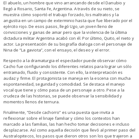
El abuelo, un hombre que vino arrancando desde el Danubio y
llegó a Rosario, Santa Fe, Argentina. A través de su nieto, se
muestra cómo soportó el trabajo forzado, los maltratos y la
angustia en un campo de exterminio hasta que fue liberado por el
ejército rojo. De esos pasos, llegó Ugo, un joven lleno de
convicciones y ganas de amar pero que la violencia de la última
dictadura militar Argentina acabó con él. Por último, Quito, el nieto y
actor. La presentación de su biografía dialoga con el personaje de
Nina de “La gaviota”, con el ensayo, el deseo y el error.
Respecto a la dramaturgia el espectador puede observar cómo
Cacho fue configurando los diferentes relatos para lograr un sólo
entramado, fluido y consistente. Con ello, la interpretación es
audaz y firme. El protagonista se maneja en la escena con mucha
espontaneidad, seguridad y comodidad. Se destaca el manejo
vocal que tiene y cómo pasa de un personaje a otro. Pese a la
crudeza de las historias, se puede observar la sensibilidad y
momentos llenos de ternura.
Finalmente, “Desde cachorro” es una puesta que invita a
reflexionar sobre el linaje familiar y cómo los contextos han
marcado a las familias, las han hecho tomar decisiones e incluso
desplazarse. Así como aquella decisión que llevó al primer paso del
Australopitecos, los pasos que dieron otros son los que trajeron a