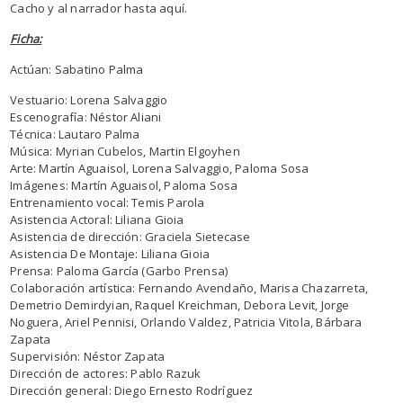
Cacho y al narrador hasta aquí.
Ficha:
Actúan: Sabatino Palma
Vestuario: Lorena Salvaggio
Escenografía: Néstor Aliani
Técnica: Lautaro Palma
Música: Myrian Cubelos, Martin Elgoyhen
Arte: Martín Aguaisol, Lorena Salvaggio, Paloma Sosa
Imágenes: Martín Aguaisol, Paloma Sosa
Entrenamiento vocal: Temis Parola
Asistencia Actoral: Liliana Gioia
Asistencia de dirección: Graciela Sietecase
Asistencia De Montaje: Liliana Gioia
Prensa: Paloma García (Garbo Prensa)
Colaboración artística: Fernando Avendaño, Marisa Chazarreta,
Demetrio Demirdyian, Raquel Kreichman, Debora Levit, Jorge
Noguera, Ariel Pennisi, Orlando Valdez, Patricia Vitola, Bárbara
Zapata
Supervisión: Néstor Zapata
Dirección de actores: Pablo Razuk
Dirección general: Diego Ernesto Rodríguez