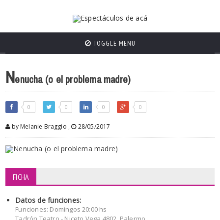
TOGGLE MENU
N
enucha (o el problema madre)
0
0
0
0
by Melanie Braggio
,
28/05/2017
FICHA
Datos de funciones:
Funciones: Domingos 20:00 hs
Tadrón Teatro - Niceto Vega 4802, Palermo