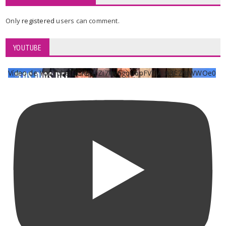
Only
registered
users can comment.
YOUTUBE
Vídeo de YouTube UCKqYjiZi7lzy6gqU6pFVFiA_A3EZ9JWWOe0