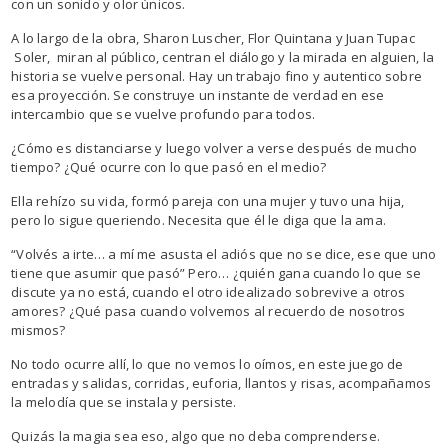
con un sonido y olor únicos.
A lo largo de la obra, Sharon Luscher, Flor Quintana y Juan Tupac
Soler, miran al público, centran el diálogo y la mirada en alguien, la
historia se vuelve personal. Hay un trabajo fino y autentico sobre
esa proyección. Se construye un instante de verdad en ese
intercambio que se vuelve profundo para todos.
¿Cómo es distanciarse y luego volver a verse después de mucho
tiempo? ¿Qué ocurre con lo que pasó en el medio?
Ella rehízo su vida, formó pareja con una mujer y tuvo una hija,
pero lo sigue queriendo. Necesita que él le diga que la ama.
“Volvés a irte… a mí me asusta el adiós que no se dice, ese que uno
tiene que asumir que pasó” Pero… ¿quién gana cuando lo que se
discute ya no está, cuando el otro idealizado sobrevive a otros
amores? ¿Qué pasa cuando volvemos al recuerdo de nosotros
mismos?
No todo ocurre allí, lo que no vemos lo oímos, en este juego de
entradas y salidas, corridas, euforia, llantos y risas, acompañamos
la melodía que se instala y persiste.
Quizás la magia sea eso, algo que no deba comprenderse.