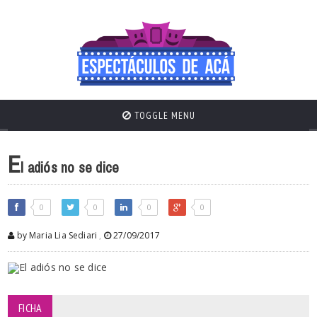
TOGGLE MENU
E
l adiós no se dice
0
0
0
0
by Maria Lia Sediari
,
27/09/2017
FICHA