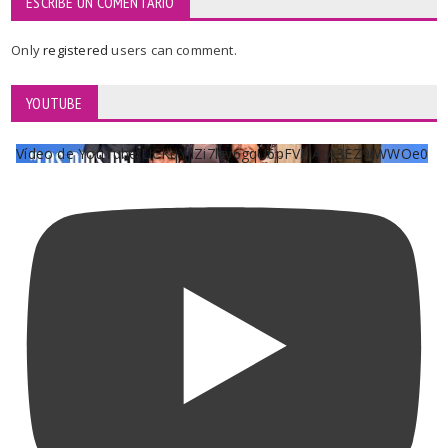
ESCRIBE UN COMENTARIO
Only
registered
users can comment.
YOUTUBE
Vídeo de YouTube UCKqYjiZi7lzy6gqU6pFVFiA_A3EZ9JWWOe0