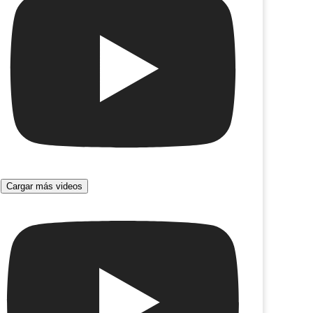
Cargar más videos
onducta de los pájaros
El Reino de Maria Elena