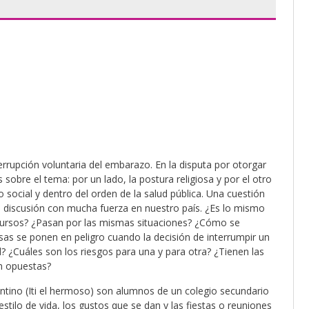
errupción voluntaria del embarazo. En la disputa por otorgar
obre el tema: por un lado, la postura religiosa y por el otro
lo social y dentro del orden de la salud pública. Una cuestión
la discusión con mucha fuerza en nuestro país. ¿Es lo mismo
cursos? ¿Pasan por las mismas situaciones? ¿Cómo se
as se ponen en peligro cuando la decisión de interrumpir un
? ¿Cuáles son los riesgos para una y para otra? ¿Tienen las
an opuestas?
entino (Iti el hermoso) son alumnos de un colegio secundario
stilo de vida, los gustos que se dan y las fiestas o reuniones