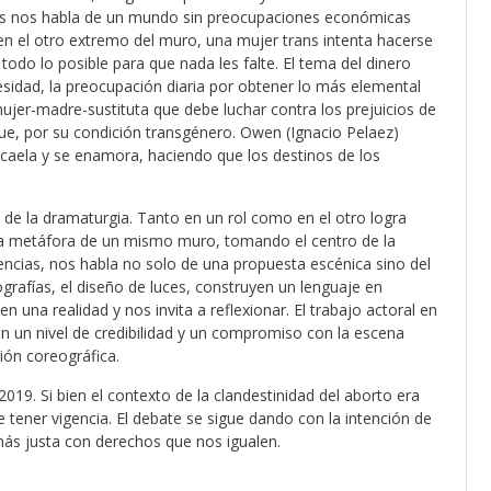
logos nos habla de un mundo sin preocupaciones económicas
 en el otro extremo del muro, una mujer trans intenta hacerse
todo lo posible para que nada les falte. El tema del dinero
esidad, la preocupación diaria por obtener lo más elemental
 mujer-madre-sustituta que debe luchar contra los prejuicios de
que, por su condición transgénero. Owen (Ignacio Pelaez)
caela y se enamora, haciendo que los destinos de los
 de la dramaturgia. Tanto en un rol como en el otro logra
 La metáfora de un mismo muro, tomando el centro de la
encias, nos habla no solo de una propuesta escénica sino del
ografías, el diseño de luces, construyen un lenguaje en
 una realidad y nos invita a reflexionar. El trabajo actoral en
an un nivel de credibilidad y un compromiso con la escena
sión coreográfica.
019. Si bien el contexto de la clandestinidad del aborto era
 tener vigencia. El debate se sigue dando con la intención de
más justa con derechos que nos igualen.