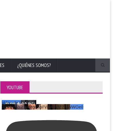
ES
¿QUIÉNES SOMOS?
YOUTUBE
Vídeo de YouTube
UCKqYjiZi7lzy6gqU6pFVFiA_A3EZ9JWWOe0