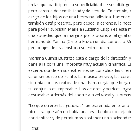
en las que participan. La superficialidad de sus diá
pero carente de sensibilidad y de sentido. En cambio,
cargo de los hijos de una hermana fallecida, haciendo 
también está presente, pero desde la carencia, la nec
para poder subsistir. Mariela (Luciano Crispi) es esta
una sociedad que la margina por la pobreza, al igual 
hermano de Yanina (Ornella Fazio) un día conoce a Mi
personajes de esta historia se entrecrucen.
Mariana Cumbi Bustinza está a cargo de la dirección y
darle a la obra una impronta muy actual y dinámica.
escena, donde en sus extremos se consolida las difer
valor simbólico del relato. La música en vivo, las core
sintonía con los textos de una dramaturgia que hurga en
su conjunto es impecable. Los actores y actrices logr
destacable. Además del aporte a nivel vocal y la preci
“Lo que quieren las guachas” fue estrenada en el año 2
otro – ya que aún no había una ley- la obra no deja de
concientizar y de permitirnos sostener una sociedad 
Ficha: