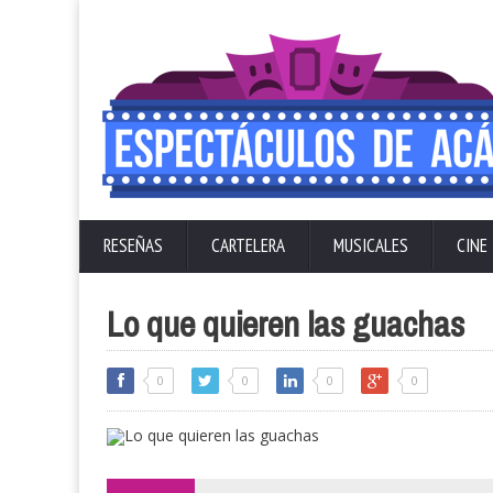
RESEÑAS
CARTELERA
MUSICALES
CINE
Lo que quieren las guachas
0
0
0
0