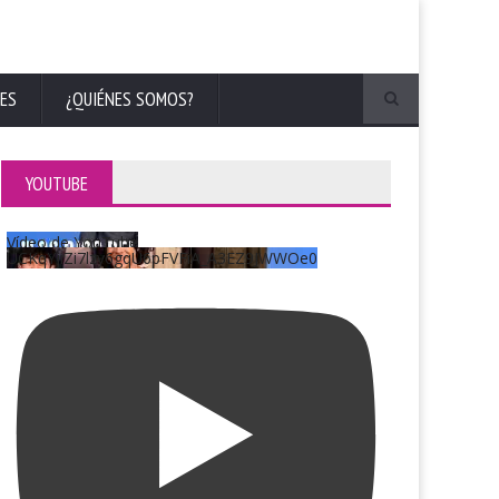
ES
¿QUIÉNES SOMOS?
YOUTUBE
Vídeo de YouTube
UCKqYjiZi7lzy6gqU6pFVFiA_A3EZ9JWWOe0