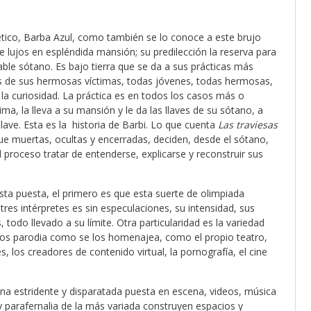
tico, Barba Azul, como también se lo conoce a este brujo
lujos en espléndida mansión; su predilección la reserva para
able sótano. Es bajo tierra que se da a sus prácticas más
os de sus hermosas víctimas, todas jóvenes, todas hermosas,
la curiosidad. La práctica es en todos los casos más o
ma, la lleva a su mansión y le da las llaves de su sótano, a
ave. Esta es la historia de Barbi. Lo que cuenta
Las traviesas
 que muertas, ocultas y encerradas, deciden, desde el sótano,
el proceso tratar de entenderse, explicarse y reconstruir sus
sta puesta, el primero es que esta suerte de olimpiada
tres intérpretes es sin especulaciones, su intensidad, sus
odo llevado a su límite. Otra particularidad es la variedad
e los parodia como se los homenajea, como el propio teatro,
, los creadores de contenido virtual, la pornografía, el cine
una estridente y disparatada puesta en escena, videos, música
 y parafernalia de la más variada construyen espacios y