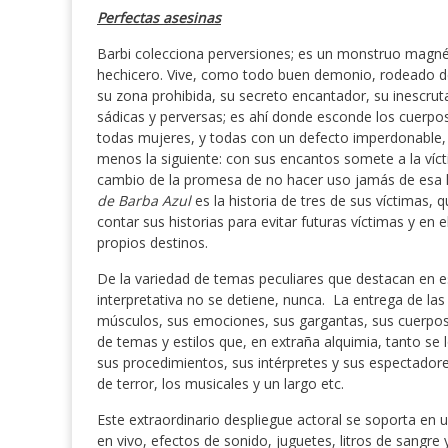
Perfectas asesinas
Barbi colecciona perversiones; es un monstruo magné
hechicero. Vive, como todo buen demonio, rodeado de 
su zona prohibida, su secreto encantador, su inescrut
sádicas y perversas; es ahí donde esconde los cuerp
todas mujeres, y todas con un defecto imperdonable, 
menos la siguiente: con sus encantos somete a la vícti
cambio de la promesa de no hacer uso jamás de esa ll
de Barba Azul
es la historia de tres de sus víctimas,
contar sus historias para evitar futuras víctimas y en 
propios destinos.
De la variedad de temas peculiares que destacan en e
interpretativa no se detiene, nunca. La entrega de las 
músculos, sus emociones, sus gargantas, sus cuerpos, t
de temas y estilos que, en extraña alquimia, tanto s
sus procedimientos, sus intérpretes y sus espectadores
de terror, los musicales y un largo etc.
Este extraordinario despliegue actoral se soporta en 
en vivo, efectos de sonido, juguetes, litros de sangre