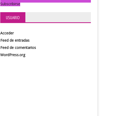
Subscribirse
USUARIO
Acceder
ango italiano
Julieta y su Romeo
Feed de entradas
Feed de comentarios
WordPress.org