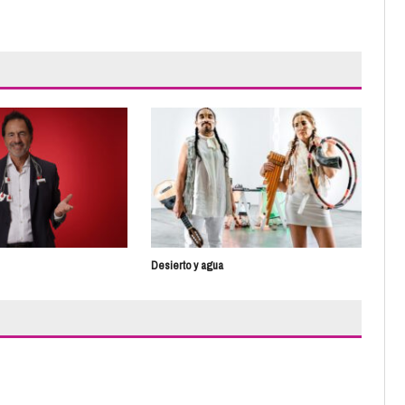
Un t
Desierto y agua