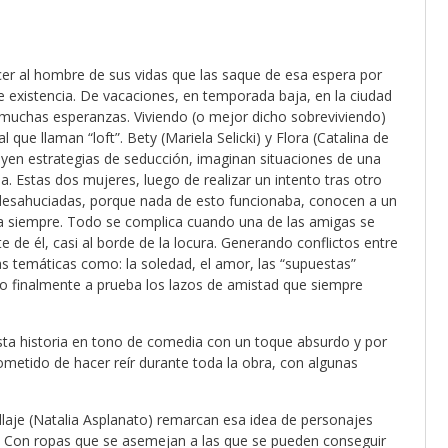
r al hombre de sus vidas que las saque de esa espera por
 existencia. De vacaciones, en temporada baja, en la ciudad
 muchas esperanzas. Viviendo (o mejor dicho sobreviviendo)
que llaman “loft”. Bety (Mariela Selicki) y Flora (Catalina de
yen estrategias de seducción, imaginan situaciones de una
 Estas dos mujeres, luego de realizar un intento tras otro
desahuciadas, porque nada de esto funcionaba, conocen a un
a siempre. Todo se complica cuando una de las amigas se
de él, casi al borde de la locura. Generando conflictos entre
as temáticas como: la soledad, el amor, las “supuestas”
ndo finalmente a prueba los lazos de amistad que siempre
esta historia en tono de comedia con un toque absurdo y por
metido de hacer reír durante toda la obra, con algunas
llaje (Natalia Asplanato) remarcan esa idea de personajes
o. Con ropas que se asemejan a las que se pueden conseguir