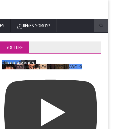
ES
¿QUIÉNES SOMOS?
YOUTUBE
Vídeo de YouTube
UCKqYjiZi7lzy6gqU6pFVFiA_A3EZ9JWWOe0