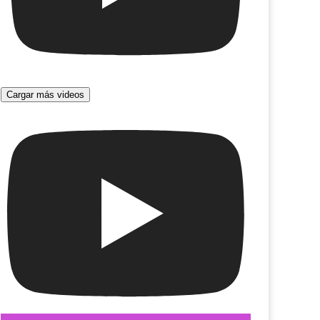
r el amor en un refugio atómico
País de Nunca (Ajedrez fantástico)
Cargar más videos