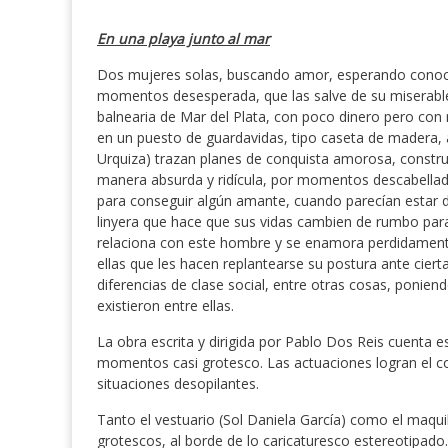
En una playa junto al mar
Dos mujeres solas, buscando amor, esperando conoce
momentos desesperada, que las salve de su miserable
balnearia de Mar del Plata, con poco dinero pero con
en un puesto de guardavidas, tipo caseta de madera, al 
Urquiza) trazan planes de conquista amorosa, constru
manera absurda y ridícula, por momentos descabellada.
para conseguir algún amante, cuando parecían estar 
linyera que hace que sus vidas cambien de rumbo par
relaciona con este hombre y se enamora perdidamente 
ellas que les hacen replantearse su postura ante ciert
diferencias de clase social, entre otras cosas, ponie
existieron entre ellas.
La obra escrita y dirigida por Pablo Dos Reis cuenta 
momentos casi grotesco. Las actuaciones logran el co
situaciones desopilantes.
Tanto el vestuario (Sol Daniela García) como el maqui
grotescos, al borde de lo caricaturesco estereotipad