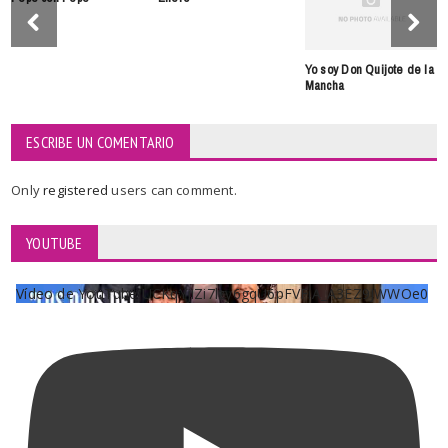
Yo soy Don Quijote de la
Mancha
ESCRIBE UN COMENTARIO
Only
registered
users can comment.
YOUTUBE
Vídeo de YouTube UCKqYjiZi7lzy6gqU6pFVFiA_A3EZ9JWWOe0