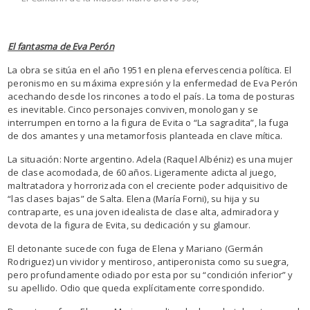
El fantasma de Eva Perón
La obra se sitúa en el año 1951 en plena efervescencia política. El
peronismo en su máxima expresión y la enfermedad de Eva Perón
acechando desde los rincones a todo el país. La toma de posturas
es inevitable. Cinco personajes conviven, monologan y se
interrumpen en torno a la figura de Evita o “La sagradita”, la fuga
de dos amantes y una metamorfosis planteada en clave mítica.
La situación: Norte argentino. Adela (Raquel Albéniz) es una mujer
de clase acomodada, de 60 años. Ligeramente adicta al juego,
maltratadora y horrorizada con el creciente poder adquisitivo de
“las clases bajas” de Salta. Elena (María Forni), su hija y su
contraparte, es una joven idealista de clase alta, admiradora y
devota de la figura de Evita, su dedicación y su glamour.
El detonante sucede con fuga de Elena y Mariano (Germán
Rodriguez) un vividor y mentiroso, antiperonista como su suegra,
pero profundamente odiado por esta por su “condición inferior” y
su apellido. Odio que queda explícitamente correspondido.