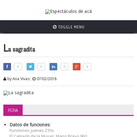
TOGGLE MENU
L
a sagradita
0
0
0
0
by Ana Vivas
,
07/02/2018
FICHA
Datos de funciones:
Funciones: jueves 21hs
El Camarín de la Musas: Mario Bravo 960,