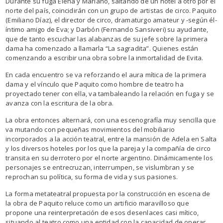
Durante su fuga Elena y Mariano, saltando de un hotel a otro por el
norte del país, coincidirán con un grupo de artistas de circo. Paquito
(Emiliano Díaz), el director de circo, dramaturgo amateur y -según él-
íntimo amigo de Eva; y Darbón (Fernando Sansiveri) su ayudante,
que de tanto escuchar las alabanzas de su jefe sobre la primera
dama ha comenzado a llamarla “La sagradita”. Quienes están
comenzando a escribir una obra sobre la inmortalidad de Evita.
En cada encuentro se va reforzando el aura mítica de la primera
dama y el vínculo que Paquito como hombre de teatro ha
proyectado tener con ella, va tambaleando la relación en fuga y se
avanza con la escritura de la obra.
La obra entonces alternará, con una escenografía muy sencilla que
va mutando con pequeñas movimientos del mobiliario
incorporados a la acción teatral, entre la mansión de Adela en Salta
y los diversos hoteles por los que la pareja y la compañía de circo
transita en su derrotero por el norte argentino. Dinámicamente los
personajes se entrecruzan, interrumpen, se vislumbran y se
reprochan su política, su forma de vida y sus pasiones.
La forma metateatral propuesta por la construcción en escena de
la obra de Paquito reluce como un artificio maravilloso que
propone una reinterpretación de esos desenlaces casi mítico,
situando al teatro como una entidad con la capacidad de operar