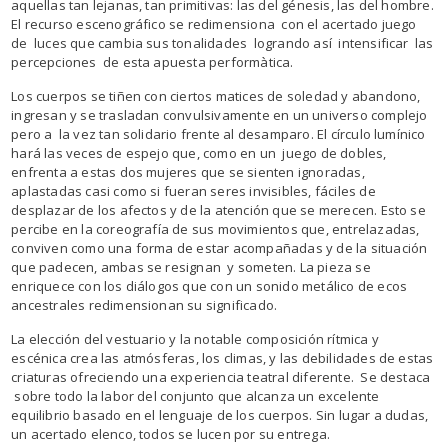
aquellas tan lejanas, tan primitivas: las del génesis, las del hombre.
El recurso escenográfico se redimensiona con el acertado juego
de luces que cambia sus tonalidades logrando así intensificar las
percepciones de esta apuesta performàtica.
Los cuerpos se tiñen con ciertos matices de soledad y abandono,
ingresan y se trasladan convulsivamente en un universo complejo
pero a la vez tan solidario frente al desamparo. El círculo lumínico
hará las veces de espejo que, como en un juego de dobles,
enfrenta a estas dos mujeres que se sienten ignoradas,
aplastadas casi como si fueran seres invisibles, fáciles de
desplazar de los afectos y de la atención que se merecen. Esto se
percibe en la coreografía de sus movimientos que, entrelazadas,
conviven como una forma de estar acompañadas y de la situación
que padecen, ambas se resignan y someten. La pieza se
enriquece con los diálogos que con un sonido metálico de ecos
ancestrales redimensionan su significado.
La elección del vestuario y la notable composición rítmica y
escénica crea las atmósferas, los climas, y las debilidades de estas
criaturas ofreciendo una experiencia teatral diferente. Se destaca
sobre todo la labor del conjunto que alcanza un excelente
equilibrio basado en el lenguaje de los cuerpos. Sin lugar a dudas,
un acertado elenco, todos se lucen por su entrega.