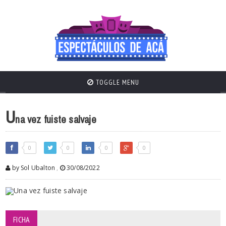
TOGGLE MENU
U
na vez fuiste salvaje
0
0
0
0
by Sol Ubalton
,
30/08/2022
FICHA