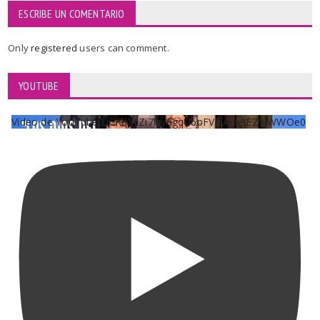
ESCRIBE UN COMENTARIO
Only
registered
users can comment.
YOUTUBE
Vídeo de YouTube UCKqYjiZi7lzy6gqU6pFVFiA_A3EZ9JWWOe0