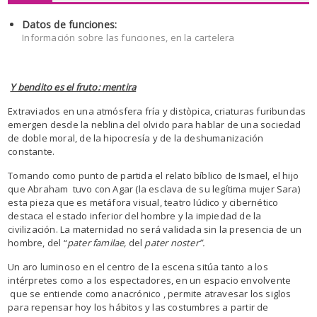
Datos de funciones:
Información sobre las funciones, en la cartelera
Y bendito es el fruto: mentira
Extraviados en una atmósfera fría y distòpica, criaturas furibundas
emergen desde la neblina del olvido para hablar de una sociedad
de doble moral, de la hipocresía y de la deshumanización
constante.
Tomando como punto de partida el relato bíblico de Ismael, el hijo
que Abraham tuvo con Agar (la esclava de su legítima mujer Sara)
esta pieza que es metáfora visual, teatro lúdico y cibernético
destaca el estado inferior del hombre y la impiedad de la
civilización. La maternidad no será validada sin la presencia de un
hombre, del “
pater familae,
del
pater noster”.
Un aro luminoso en el centro de la escena sitúa tanto a los
intérpretes como a los espectadores, en un espacio envolvente
que se entiende como anacrónico , permite atravesar los siglos
para repensar hoy los hábitos y las costumbres a partir de