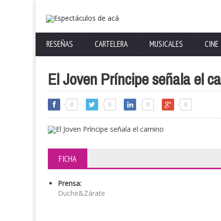
RESEÑAS
CARTELERA
MUSICALES
CINE
El Joven Príncipe señala el c
0
0
0
0
FICHA
Prensa:
Duche&Zárate