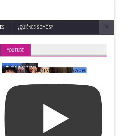
ES
¿QUIÉNES SOMOS?
YOUTUBE
Vídeo de YouTube
UCKqYjiZi7lzy6gqU6pFVFiA_A3EZ9JWWOe0