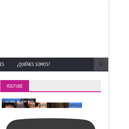
ES
¿QUIÉNES SOMOS?
YOUTUBE
Vídeo de YouTube
UCKqYjiZi7lzy6gqU6pFVFiA_A3EZ9JWWOe0