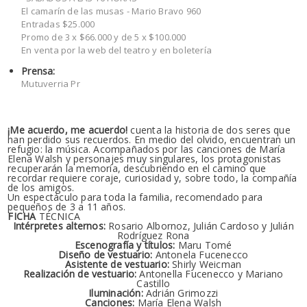
El camarín de las musas - Mario Bravo 960
Entradas $25.000
Promo de 3 x $66.000 y de 5 x $100.000
En venta por la web del teatro y en boletería
Prensa:
Mutuverria Pr
¡Me acuerdo, me acuerdo!
cuenta la historia de dos seres que
han perdido sus recuerdos. En medio del olvido, encuentran un
refugio: la música. Acompañados por las canciones de María
Elena Walsh y personajes muy singulares, los protagonistas
recuperarán la memoria, descubriendo en el camino que
recordar requiere coraje, curiosidad y, sobre todo, la compañía
de los amigos.
Un espectáculo para toda la familia, recomendado para
pequeños de 3 a 11 años.
FICHA
TÉCNICA
Intérpretes alternos:
Rosario Albornoz, Julián Cardoso y Julián
Rodríguez Rona
Escenografía y títulos:
Maru Tomé
Diseño de vestuario:
Antonela Fucenecco
Asistente de vestuario:
Shirly Weicman
Realización de vestuario:
Antonella Fucenecco y Mariano
Castillo
Iluminación:
Adrián Grimozzi
Canciones:
María Elena Walsh