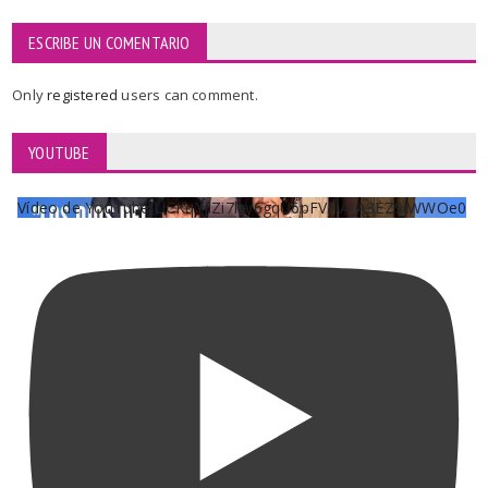
ESCRIBE UN COMENTARIO
Only
registered
users can comment.
YOUTUBE
Vídeo de YouTube UCKqYjiZi7lzy6gqU6pFVFiA_A3EZ9JWWOe0