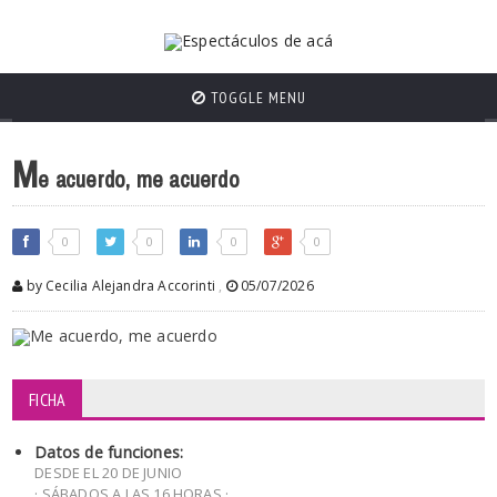
TOGGLE MENU
M
e acuerdo, me acuerdo
0
0
0
0
by Cecilia Alejandra Accorinti
,
05/07/2026
FICHA
Datos de funciones:
DESDE EL 20 DE JUNIO
· SÁBADOS A LAS 16 HORAS ·