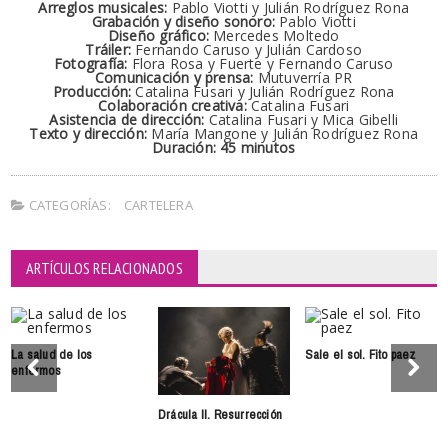
Arreglos musicales:
Pablo Viotti y Julián Rodríguez Rona
Grabación y diseño sonoro:
Pablo Viotti
Diseño gráfico:
Mercedes Moltedo
Tráiler:
Fernando Caruso y Julián Cardoso
Fotografía:
Flora Rosa y Fuerte y Fernando Caruso
Comunicación y prensa:
Mutuverría PR
Producción:
Catalina Fusari y Julián Rodríguez Rona
Colaboración creativa:
Catalina Fusari
Asistencia de dirección:
Catalina Fusari y Mica Gibelli
Texto y dirección:
María Mangone y Julián Rodríguez Rona
Duración: 45 minutos
CATEGORÍAS:
CARTELERA
ARTÍCULOS RELACIONADOS
La salud de los
Sale el sol. Fito paez
enfermos
Drácula II. Resurrección