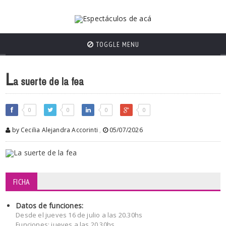
TOGGLE MENU
L
a suerte de la fea
0
0
0
0
by Cecilia Alejandra Accorinti
,
05/07/2026
FICHA
Datos de funciones:
Desde el jueves 16 de julio a las 20.30hs
Funciones: jueves a las 20.30hs