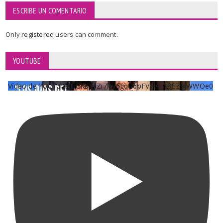
ESCRIBE UN COMENTARIO
Only
registered
users can comment.
YOUTUBE
Vídeo de YouTube UCKqYjiZi7lzy6gqU6pFVFiA_A3EZ9JWWOe0