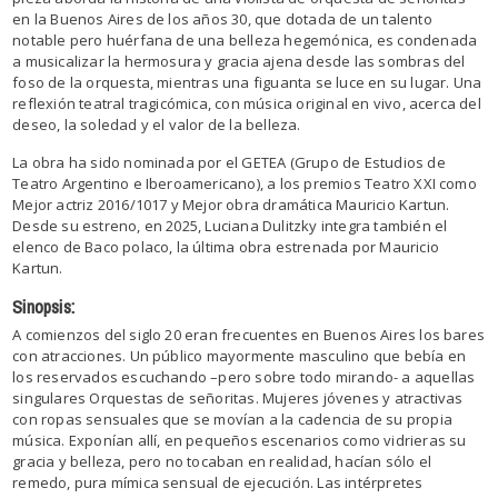
en la Buenos Aires de los años 30, que dotada de un talento
notable pero huérfana de una belleza hegemónica, es condenada
a musicalizar la hermosura y gracia ajena desde las sombras del
foso de la orquesta, mientras una figuanta se luce en su lugar. Una
reflexión teatral tragicómica, con música original en vivo, acerca del
deseo, la soledad y el valor de la belleza.
La obra ha sido nominada por el GETEA (Grupo de Estudios de
Teatro Argentino e Iberoamericano), a los premios Teatro XXI como
Mejor actriz 2016/1017 y Mejor obra dramática Mauricio Kartun.
Desde su estreno, en 2025, Luciana Dulitzky integra también el
elenco de Baco polaco, la última obra estrenada por Mauricio
Kartun.
Sinopsis:
A comienzos del siglo 20 eran frecuentes en Buenos Aires los bares
con atracciones. Un público mayormente masculino que bebía en
los reservados escuchando –pero sobre todo mirando- a aquellas
singulares Orquestas de señoritas. Mujeres jóvenes y atractivas
con ropas sensuales que se movían a la cadencia de su propia
música. Exponían allí, en pequeños escenarios como vidrieras su
gracia y belleza, pero no tocaban en realidad, hacían sólo el
remedo, pura mímica sensual de ejecución. Las intérpretes