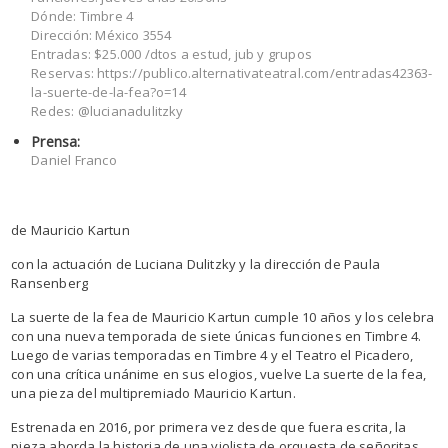
Dónde: Timbre 4
Dirección: México 3554
Entradas: $25.000 /dtos a estud, jub y grupos
Reservas: https://publico.alternativateatral.com/entradas42363-
la-suerte-de-la-fea?o=14
Redes: @lucianadulitzky
Prensa:
Daniel Franco
de Mauricio Kartun
con la actuación de Luciana Dulitzky y la dirección de Paula
Ransenberg
La suerte de la fea de Mauricio Kartun cumple 10 años y los celebra
con una nueva temporada de siete únicas funciones en Timbre 4.
Luego de varias temporadas en Timbre 4 y el Teatro el Picadero,
con una crítica unánime en sus elogios, vuelve La suerte de la fea,
una pieza del multipremiado Mauricio Kartun.
Estrenada en 2016, por primera vez desde que fuera escrita, la
pieza aborda la historia de una violista de orquesta de señoritas