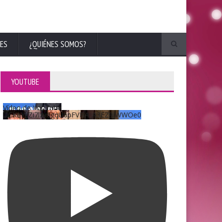
ES
¿QUIÉNES SOMOS?
YOUTUBE
Vídeo de YouTube
UCKqYjiZi7lzy6gqU6pFVFiA_A3EZ9JWWOe0