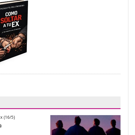
)
Brev