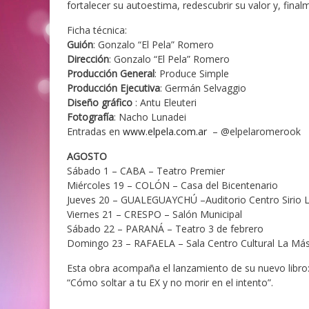
fortalecer su autoestima, redescubrir su valor y, final
Ficha técnica:
Guión
: Gonzalo “El Pela” Romero
Dirección
: Gonzalo “El Pela” Romero
Producción General
: Produce Simple
Producción Ejecutiva
: Germán Selvaggio
Diseño gráfico
: Antu Eleuteri
Fotografía
: Nacho Lunadei
Entradas en
www.elpela.com.ar
– @elpelaromerook
AGOSTO
Sábado 1 – CABA – Teatro Premier
Miércoles 19 – COLÓN – Casa del Bicentenario
Jueves 20 – GUALEGUAYCHÚ –Auditorio Centro Sirio 
Viernes 21 – CRESPO – Salón Municipal
Sábado 22 – PARANÁ – Teatro 3 de febrero
Domingo 23 – RAFAELA – Sala Centro Cultural La Má
Esta obra acompaña el lanzamiento de su nuevo libro
“Cómo soltar a tu EX y no morir en el intento”.