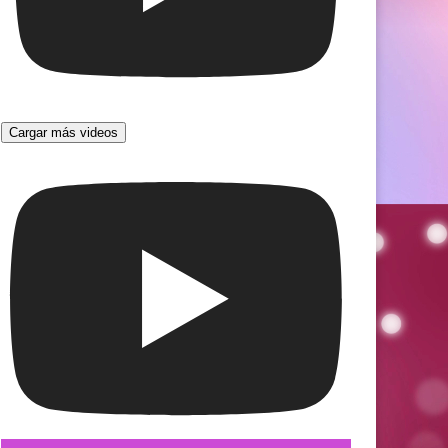
Cargar más videos
e interludio
Rawa Yana