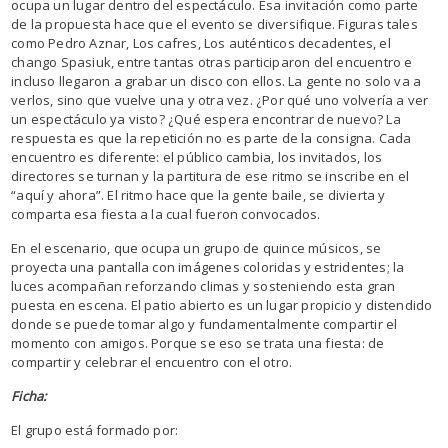
ocupa un lugar dentro del espectáculo. Esa invitación como parte
de la propuesta hace que el evento se diversifique. Figuras tales
como Pedro Aznar, Los cafres, Los auténticos decadentes, el
chango Spasiuk, entre tantas otras participaron del encuentro e
incluso llegaron a grabar un disco con ellos. La gente no solo va a
verlos, sino que vuelve una y otra vez. ¿Por qué uno volvería a ver
un espectáculo ya visto? ¿Qué espera encontrar de nuevo? La
respuesta es que la repetición no es parte de la consigna. Cada
encuentro es diferente: el público cambia, los invitados, los
directores se turnan y la partitura de ese ritmo se inscribe en el
“aquí y ahora”. El ritmo hace que la gente baile, se divierta y
comparta esa fiesta a la cual fueron convocados.
En el escenario, que ocupa un grupo de quince músicos, se
proyecta una pantalla con imágenes coloridas y estridentes; la
luces acompañan reforzando climas y sosteniendo esta gran
puesta en escena. El patio abierto es un lugar propicio y distendido
donde se puede tomar algo y fundamentalmente compartir el
momento con amigos. Porque se eso se trata una fiesta: de
compartir y celebrar el encuentro con el otro.
Ficha:
El grupo está formado por: