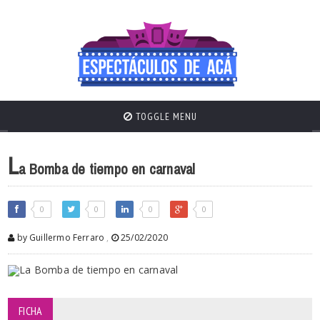
TOGGLE MENU
L
a Bomba de tiempo en carnaval
0
0
0
0
by Guillermo Ferraro
,
25/02/2020
FICHA