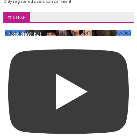
Only
registered
users can comment.
YOUTUBE
Vídeo de YouTube UCKqYjiZi7lzy6gqU6pFVFiA_A3EZ9JWWOe0