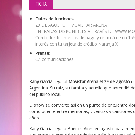
FICHA
Datos de funciones:
29 DE AGOSTO | MOVISTAR ARENA
ENTRADAS DISPONIBLES A TRAVÉS DE WWW.MO
Con todos los medios de pago y disfrutá de un 15%
interés con tu tarjeta de crédito Naranja X.
Prensa:
CZ comunicaciones
Kany García
llega al
Movistar Arena
el 29 de agosto
n
Argentina. Su raíz, su familia y aquello que aprendió d
del público local.
El show se convierte así en un punto de encuentro dond
como puente entre memorias, vivencias y canciones qu
años.
Kany García llega a Buenos Aires en agosto para reen
que promete emoción de principio a fin. No viene sólo a