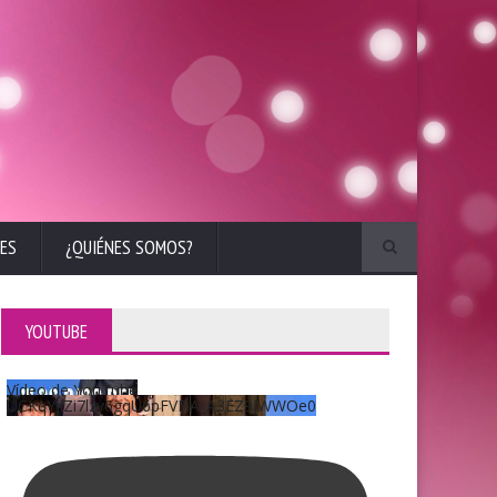
ES
¿QUIÉNES SOMOS?
YOUTUBE
Vídeo de YouTube
UCKqYjiZi7lzy6gqU6pFVFiA_A3EZ9JWWOe0