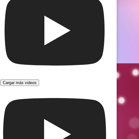
Cargar más videos
s María cantará
Magui Olave