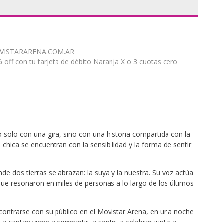
VISTARARENA.COM.AR
 off con tu tarjeta de débito Naranja X o 3 cuotas cero
o solo con una gira, sino con una historia compartida con la
e chica se encuentran con la sensibilidad y la forma de sentir
e dos tierras se abrazan: la suya y la nuestra. Su voz actúa
e resonaron en miles de personas a lo largo de los últimos
contrarse con su público en el Movistar Arena, en una noche
 cantar: viene a compartir, a sentir, a celebrar junto a