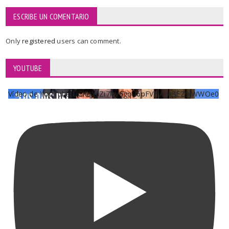
ESCRIBE UN COMENTARIO
Only
registered
users can comment.
YOUTUBE
Vídeo de YouTube UCKqYjiZi7lzy6gqU6pFVFiA_A3EZ9JWWOe0