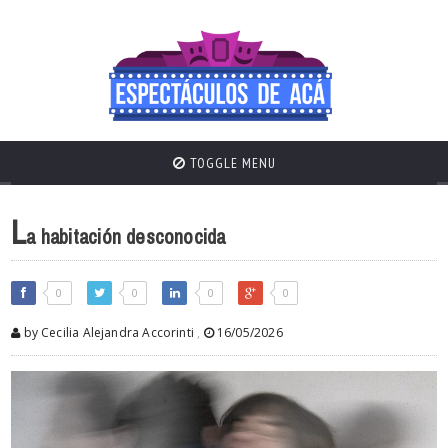
TOGGLE MENU
L
a habitación desconocida
0
0
0
0
by Cecilia Alejandra Accorinti
,
16/05/2026