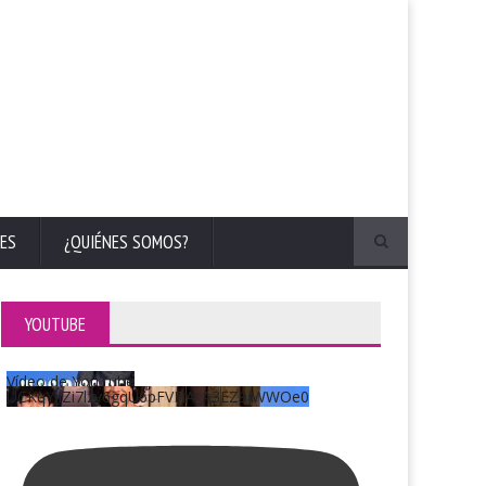
ES
¿QUIÉNES SOMOS?
YOUTUBE
Vídeo de YouTube
UCKqYjiZi7lzy6gqU6pFVFiA_A3EZ9JWWOe0