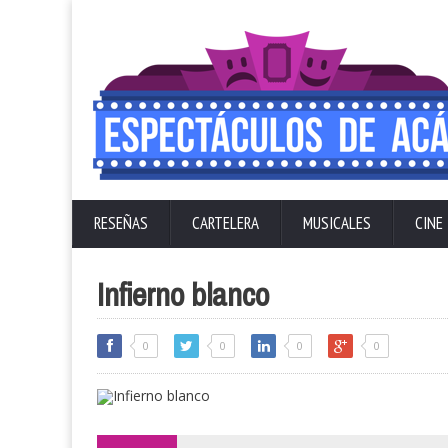
RESEÑAS
CARTELERA
MUSICALES
CINE
Infierno blanco
0
0
0
0