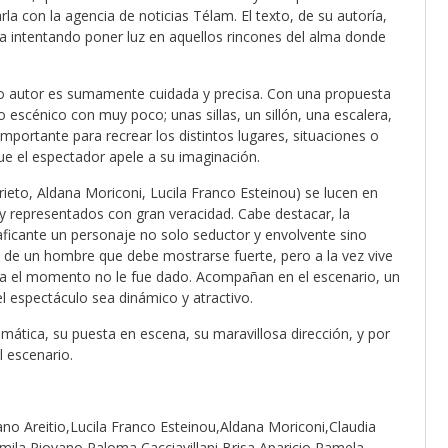
la con la agencia de noticias Télam. El texto, de su autoría,
a intentando poner luz en aquellos rincones del alma donde
pio autor es sumamente cuidada y precisa. Con una propuesta
 escénico con muy poco; unas sillas, un sillón, una escalera,
importante para recrear los distintos lugares, situaciones o
ue el espectador apele a su imaginación.
rieto, Aldana Moriconi, Lucila Franco Esteinou) se lucen en
 y representados con gran veracidad. Cabe destacar, la
aficante un personaje no solo seductor y envolvente sino
 de un hombre que debe mostrarse fuerte, pero a la vez vive
a el momento no le fue dado. Acompañan en el escenario, un
l espectáculo sea dinámico y atractivo.
emática, su puesta en escena, su maravillosa dirección, y por
l escenario.
no Areitio,Lucila Franco Esteinou,Aldana Moriconi,Claudia
la Piovano,Paloma Cacciavillani,Brisa Aparicio,Pamela