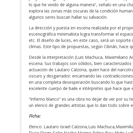
lo que he vivido de alguna manera”, señalo en una char
explora las zonas más oscuras de la condición human
algunos seres buscan hallar su salvación.
La dirección y puesta en escena realizada por el pro
escenográfica minimalista logra transformar el espacio
etc. El diseño de luces, en este caso, será un soporte 
climas. Este tipo de propuestas, según Cibrián, hace q
Desde la interpretación (Luis Machuca, Maximiliano Ai
escena. Sus trabajos son sólidos, bien caracterizados
actuación de Lautaro Calzona, quien hace del narcotr
oscuro y desgarrador; encarnando las contradicciones
en una completa desesperación buscando lo que hast
excelente cuerpo de baile e intérpretes que hace que e
“Infierno blanco” es una obra no dejar de ver por su t
un elenco de grandes artistas que lo dan todo sobre e
Ficha:
Elenco: Lautaro Israel Calzona,Luis Machuca,Maximilia
Duce,Diego Soler,Nacho Marino,Felipe Bou Abdo,Ludmi