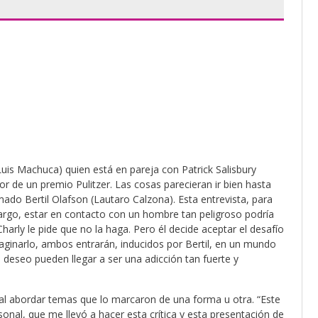
uis Machuca) quien está en pareja con Patrick Salisbury
or de un premio Pulitzer. Las cosas parecieran ir bien hasta
amado Bertil Olafson (Lautaro Calzona). Esta entrevista, para
bargo, estar en contacto con un hombre tan peligroso podría
Charly le pide que no la haga. Pero él decide aceptar el desafío
maginarlo, ambos entrarán, inducidos por Bertil, en un mundo
 deseo pueden llegar a ser una adicción tan fuerte y
l abordar temas que lo marcaron de una forma u otra. “Este
rsonal, que me llevó a hacer esta crítica y esta presentación de